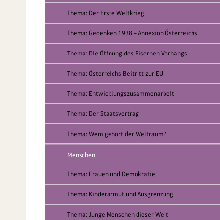
Thema: Der Erste Weltkrieg
Thema: Gedenken 1938 – Annexion Österreichs
Thema: Die Öffnung des Eisernen Vorhangs
Thema: Österreichs Beitritt zur EU
Thema: Entwicklungszusammenarbeit
Thema: Der Staatsvertrag
Thema: Wem gehört der Weltraum?
Menschen
Thema: Frauen und Demokratie
Thema: Kinderarmut und Ausgrenzung
Thema: Junge Menschen dieser Welt