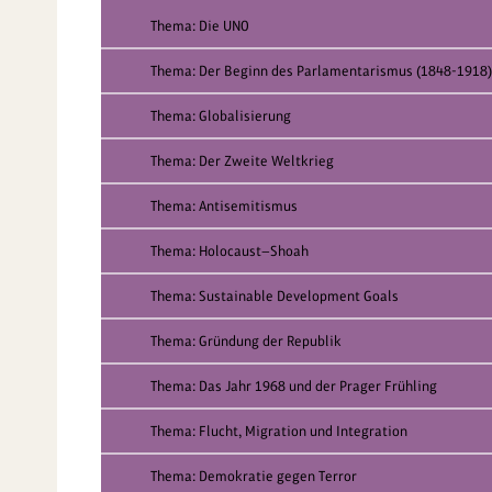
Thema: Die UNO
Thema: Der Beginn des Parlamentarismus (1848-1918)
Thema: Globalisierung
Thema: Der Zweite Weltkrieg
Thema: Antisemitismus
Thema: Holocaust—Shoah
Thema: Sustainable Development Goals
Thema: Gründung der Republik
Thema: Das Jahr 1968 und der Prager Frühling
Thema: Flucht, Migration und Integration
Thema: Demokratie gegen Terror