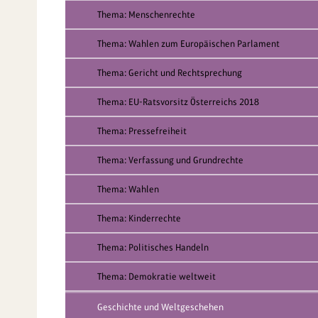
Thema: Menschenrechte
Thema: Wahlen zum Europäischen Parlament
Thema: Gericht und Rechtsprechung
Thema: EU-Ratsvorsitz Österreichs 2018
Thema: Pressefreiheit
Thema: Verfassung und Grundrechte
Thema: Wahlen
Thema: Kinderrechte
Thema: Politisches Handeln
Thema: Demokratie weltweit
Geschichte und Weltgeschehen