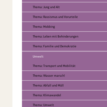
Thema: Jung und Alt
Thema: Rassismus und Vorurteile
Thema: Mobbing
Thema: Leben mit Behinderungen
Thema: Familie und Demokratie
Umwelt
Thema: Transport und Mobilität
Thema: Wasser marsch!
Thema: Abfall und Müll
Thema: Klimawandel
Thema: Umwelt