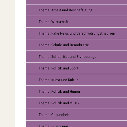
Thema: Arbeit und Beschäftigung
Thema: Wirtschaft
Thema: Fake News und Verschwörungstheorien
Thema: Schule und Demokratie
Thema: Solidarität und Zivilcourage
Thema: Politik und Sport
Thema: Kunst und Kultur
Thema: Politik und Humor
Thema: Politik und Musik
Thema: Gesundheit
Thema: Ernährung