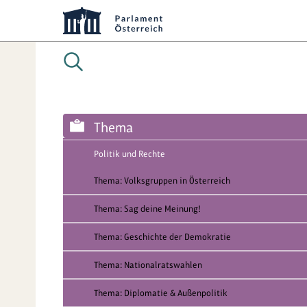
Thema
Politik und Rechte
Thema: Volksgruppen in Österreich
Thema: Sag deine Meinung!
Thema: Geschichte der Demokratie
Thema: Nationalratswahlen
Thema: Diplomatie & Außenpolitik