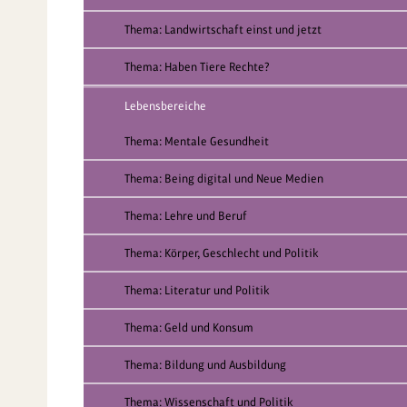
Thema: Landwirtschaft einst und jetzt
Thema: Haben Tiere Rechte?
Lebensbereiche
Thema: Mentale Gesundheit
Thema: Being digital und Neue Medien
Thema: Lehre und Beruf
Thema: Körper, Geschlecht und Politik
Thema: Literatur und Politik
Thema: Geld und Konsum
Thema: Bildung und Ausbildung
Thema: Wissenschaft und Politik