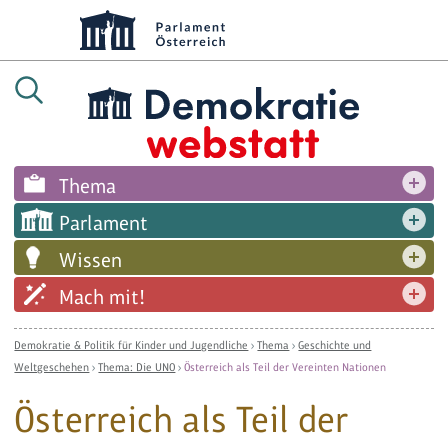
Thema
Parlament
Wissen
Mach mit!
Demokratie & Politik für Kinder und Jugendliche
›
Thema
›
Geschichte und
Weltgeschehen
›
Thema: Die UNO
›
Österreich als Teil der Vereinten Nationen
Österreich als Teil der