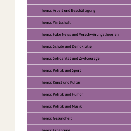
Thema: Arbeit und Beschäftigung
Thema: Wirtschaft
Thema: Fake News und Verschwörungstheorien
Thema: Schule und Demokratie
Thema: Solidarität und Zivilcourage
Thema: Politik und Sport
Thema: Kunst und Kultur
Thema: Politik und Humor
Thema: Politik und Musik
Thema: Gesundheit
Thema: Ernährung