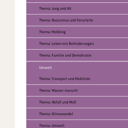
Thema: Jung und Alt
Thema: Rassismus und Vorurteile
Thema: Mobbing
Thema: Leben mit Behinderungen
Thema: Familie und Demokratie
Umwelt
Thema: Transport und Mobilität
Thema: Wasser marsch!
Thema: Abfall und Müll
Thema: Klimawandel
Thema: Umwelt