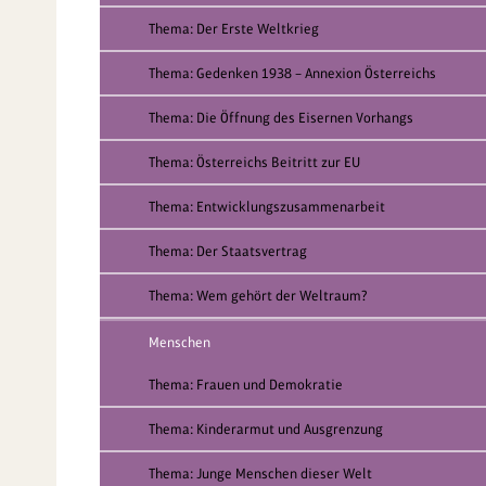
Thema: Der Erste Weltkrieg
Thema: Gedenken 1938 – Annexion Österreichs
Thema: Die Öffnung des Eisernen Vorhangs
Thema: Österreichs Beitritt zur EU
Thema: Entwicklungszusammenarbeit
Thema: Der Staatsvertrag
Thema: Wem gehört der Weltraum?
Menschen
Thema: Frauen und Demokratie
Thema: Kinderarmut und Ausgrenzung
Thema: Junge Menschen dieser Welt