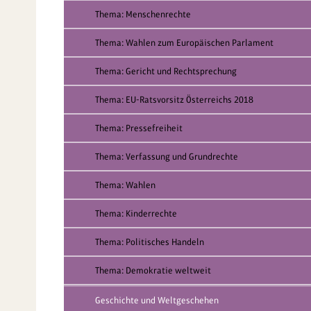
Thema: Menschenrechte
Thema: Wahlen zum Europäischen Parlament
Thema: Gericht und Rechtsprechung
Thema: EU-Ratsvorsitz Österreichs 2018
Thema: Pressefreiheit
Thema: Verfassung und Grundrechte
Thema: Wahlen
Thema: Kinderrechte
Thema: Politisches Handeln
Thema: Demokratie weltweit
Geschichte und Weltgeschehen