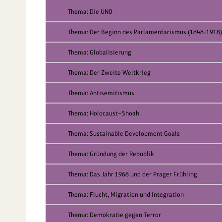
Thema: Die UNO
Thema: Der Beginn des Parlamentarismus (1848-1918)
Thema: Globalisierung
Thema: Der Zweite Weltkrieg
Thema: Antisemitismus
Thema: Holocaust—Shoah
Thema: Sustainable Development Goals
Thema: Gründung der Republik
Thema: Das Jahr 1968 und der Prager Frühling
Thema: Flucht, Migration und Integration
Thema: Demokratie gegen Terror