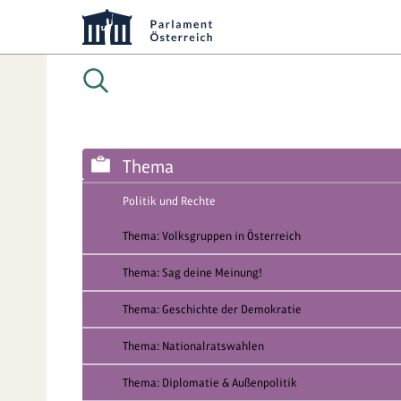
Thema
Politik und Rechte
Thema: Volksgruppen in Österreich
Thema: Sag deine Meinung!
Thema: Geschichte der Demokratie
Thema: Nationalratswahlen
Thema: Diplomatie & Außenpolitik