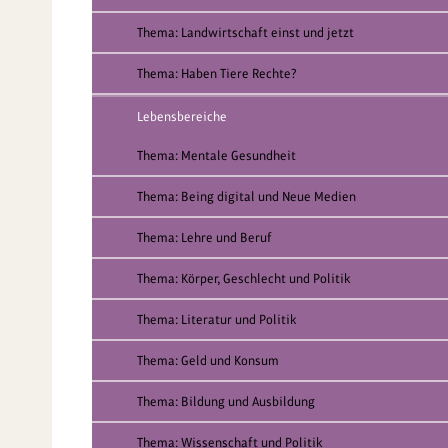
Thema: Landwirtschaft einst und jetzt
Thema: Haben Tiere Rechte?
Lebensbereiche
Thema: Mentale Gesundheit
Thema: Being digital und Neue Medien
Thema: Lehre und Beruf
Thema: Körper, Geschlecht und Politik
Thema: Literatur und Politik
Thema: Geld und Konsum
Thema: Bildung und Ausbildung
Thema: Wissenschaft und Politik