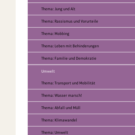
Thema: Jung und Alt
Thema: Rassismus und Vorurteile
Thema: Mobbing
Thema: Leben mit Behinderungen
Thema: Familie und Demokratie
Umwelt
Thema: Transport und Mobilität
Thema: Wasser marsch!
Thema: Abfall und Müll
Thema: Klimawandel
Thema: Umwelt