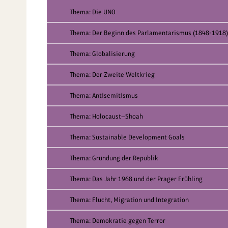
Thema: Die UNO
Thema: Der Beginn des Parlamentarismus (1848-1918)
Thema: Globalisierung
Thema: Der Zweite Weltkrieg
Thema: Antisemitismus
Thema: Holocaust—Shoah
Thema: Sustainable Development Goals
Thema: Gründung der Republik
Thema: Das Jahr 1968 und der Prager Frühling
Thema: Flucht, Migration und Integration
Thema: Demokratie gegen Terror