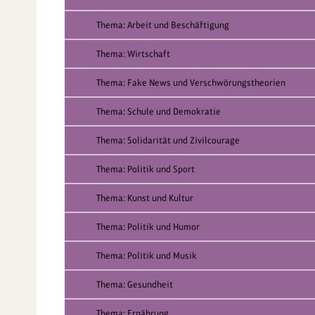
Thema: Arbeit und Beschäftigung
Thema: Wirtschaft
Thema: Fake News und Verschwörungstheorien
Thema: Schule und Demokratie
Thema: Solidarität und Zivilcourage
Thema: Politik und Sport
Thema: Kunst und Kultur
Thema: Politik und Humor
Thema: Politik und Musik
Thema: Gesundheit
Thema: Ernährung