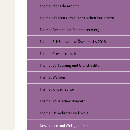
Thema: Menschenrechte
Thema: Wahlen zum Europäischen Parlament
Thema: Gericht und Rechtsprechung
Thema: EU-Ratsvorsitz Österreichs 2018
Thema: Pressefreiheit
Thema: Verfassung und Grundrechte
Thema: Wahlen
Thema: Kinderrechte
Thema: Politisches Handeln
Thema: Demokratie weltweit
Geschichte und Weltgeschehen