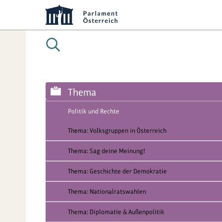
Thema
Politik und Rechte
Thema: Volksgruppen in Österreich
Thema: Sag deine Meinung!
Thema: Geschichte der Demokratie
Thema: Nationalratswahlen
Thema: Diplomatie & Außenpolitik