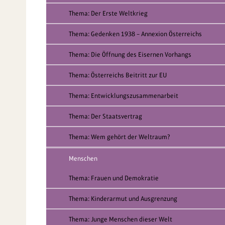
Thema: Der Erste Weltkrieg
Thema: Gedenken 1938 – Annexion Österreichs
Thema: Die Öffnung des Eisernen Vorhangs
Thema: Österreichs Beitritt zur EU
Thema: Entwicklungszusammenarbeit
Thema: Der Staatsvertrag
Thema: Wem gehört der Weltraum?
Menschen
Thema: Frauen und Demokratie
Thema: Kinderarmut und Ausgrenzung
Thema: Junge Menschen dieser Welt