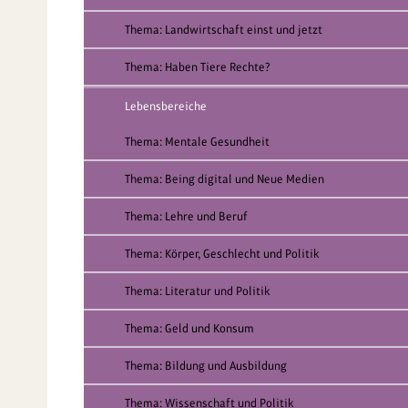
Thema: Landwirtschaft einst und jetzt
Thema: Haben Tiere Rechte?
Lebensbereiche
Thema: Mentale Gesundheit
Thema: Being digital und Neue Medien
Thema: Lehre und Beruf
Thema: Körper, Geschlecht und Politik
Thema: Literatur und Politik
Thema: Geld und Konsum
Thema: Bildung und Ausbildung
Thema: Wissenschaft und Politik