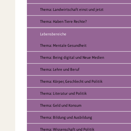
Thema: Landwirtschaft einst und jetzt
Thema: Haben Tiere Rechte?
Lebensbereiche
Thema: Mentale Gesundheit
Thema: Being digital und Neue Medien
Thema: Lehre und Beruf
Thema: Körper, Geschlecht und Politik
Thema: Literatur und Politik
Thema: Geld und Konsum
Thema: Bildung und Ausbildung
Thema: Wissenschaft und Politik