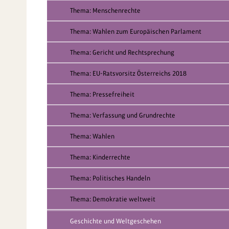
Thema: Menschenrechte
Thema: Wahlen zum Europäischen Parlament
Thema: Gericht und Rechtsprechung
Thema: EU-Ratsvorsitz Österreichs 2018
Thema: Pressefreiheit
Thema: Verfassung und Grundrechte
Thema: Wahlen
Thema: Kinderrechte
Thema: Politisches Handeln
Thema: Demokratie weltweit
Geschichte und Weltgeschehen