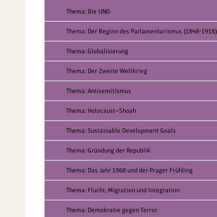
Thema: Die UNO
Thema: Der Beginn des Parlamentarismus (1848-1918)
Thema: Globalisierung
Thema: Der Zweite Weltkrieg
Thema: Antisemitismus
Thema: Holocaust—Shoah
Thema: Sustainable Development Goals
Thema: Gründung der Republik
Thema: Das Jahr 1968 und der Prager Frühling
Thema: Flucht, Migration und Integration
Thema: Demokratie gegen Terror