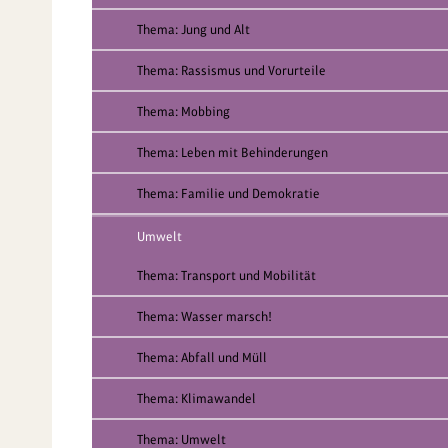
Thema: Jung und Alt
Thema: Rassismus und Vorurteile
Thema: Mobbing
Thema: Leben mit Behinderungen
Thema: Familie und Demokratie
Umwelt
Thema: Transport und Mobilität
Thema: Wasser marsch!
Thema: Abfall und Müll
Thema: Klimawandel
Thema: Umwelt