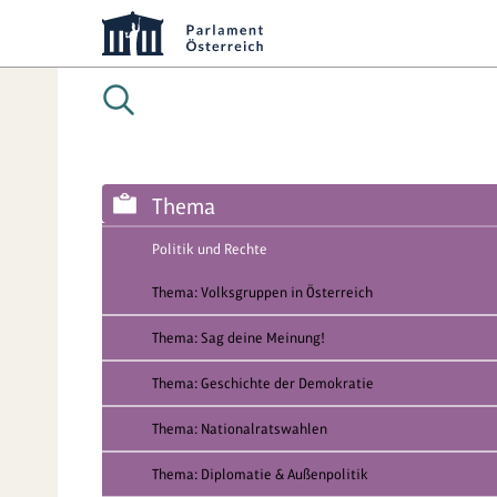
Thema
Politik und Rechte
Thema: Volksgruppen in Österreich
Thema: Sag deine Meinung!
Thema: Geschichte der Demokratie
Thema: Nationalratswahlen
Thema: Diplomatie & Außenpolitik