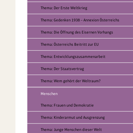
Thema: Der Erste Weltkrieg
Thema: Gedenken 1938 – Annexion Österreichs
Thema: Die Öffnung des Eisernen Vorhangs
Thema: Österreichs Beitritt zur EU
Thema: Entwicklungszusammenarbeit
Thema: Der Staatsvertrag
Thema: Wem gehört der Weltraum?
Menschen
Thema: Frauen und Demokratie
Thema: Kinderarmut und Ausgrenzung
Thema: Junge Menschen dieser Welt