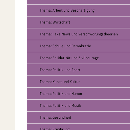
Thema: Arbeit und Beschäftigung
Thema: Wirtschaft
Thema: Fake News und Verschwörungstheorien
Thema: Schule und Demokratie
Thema: Solidarität und Zivilcourage
Thema: Politik und Sport
Thema: Kunst und Kultur
Thema: Politik und Humor
Thema: Politik und Musik
Thema: Gesundheit
Thema: Ernährung