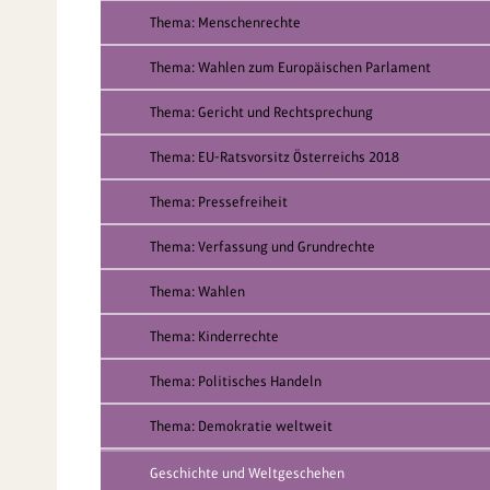
Thema: Menschenrechte
Thema: Wahlen zum Europäischen Parlament
Thema: Gericht und Rechtsprechung
Thema: EU-Ratsvorsitz Österreichs 2018
Thema: Pressefreiheit
Thema: Verfassung und Grundrechte
Thema: Wahlen
Thema: Kinderrechte
Thema: Politisches Handeln
Thema: Demokratie weltweit
Geschichte und Weltgeschehen