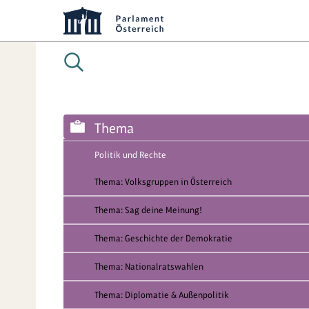
Thema
Politik und Rechte
Thema: Volksgruppen in Österreich
Thema: Sag deine Meinung!
Thema: Geschichte der Demokratie
Thema: Nationalratswahlen
Thema: Diplomatie & Außenpolitik