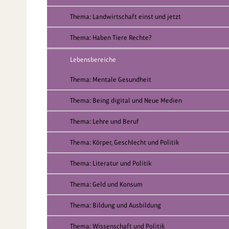
Thema: Landwirtschaft einst und jetzt
Thema: Haben Tiere Rechte?
Lebensbereiche
Thema: Mentale Gesundheit
Thema: Being digital und Neue Medien
Thema: Lehre und Beruf
Thema: Körper, Geschlecht und Politik
Thema: Literatur und Politik
Thema: Geld und Konsum
Thema: Bildung und Ausbildung
Thema: Wissenschaft und Politik