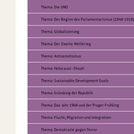
Thema: Die UNO
Thema: Der Beginn des Parlamentarismus (1848-1918)
Thema: Globalisierung
Thema: Der Zweite Weltkrieg
Thema: Antisemitismus
Thema: Holocaust—Shoah
Thema: Sustainable Development Goals
Thema: Gründung der Republik
Thema: Das Jahr 1968 und der Prager Frühling
Thema: Flucht, Migration und Integration
Thema: Demokratie gegen Terror