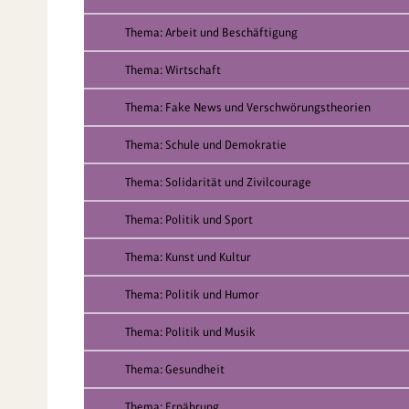
Thema: Arbeit und Beschäftigung
Thema: Wirtschaft
Thema: Fake News und Verschwörungstheorien
Thema: Schule und Demokratie
Thema: Solidarität und Zivilcourage
Thema: Politik und Sport
Thema: Kunst und Kultur
Thema: Politik und Humor
Thema: Politik und Musik
Thema: Gesundheit
Thema: Ernährung