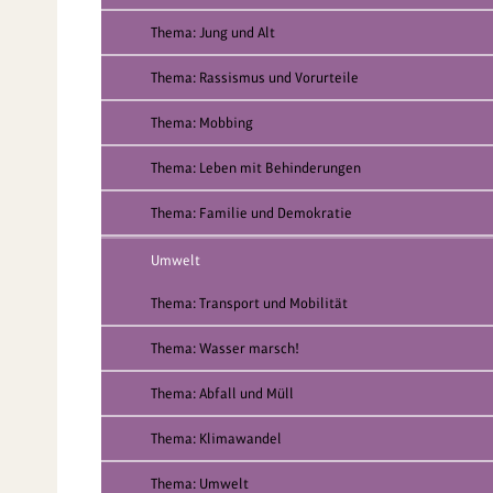
Thema: Jung und Alt
Thema: Rassismus und Vorurteile
Thema: Mobbing
Thema: Leben mit Behinderungen
Thema: Familie und Demokratie
Umwelt
Thema: Transport und Mobilität
Thema: Wasser marsch!
Thema: Abfall und Müll
Thema: Klimawandel
Thema: Umwelt