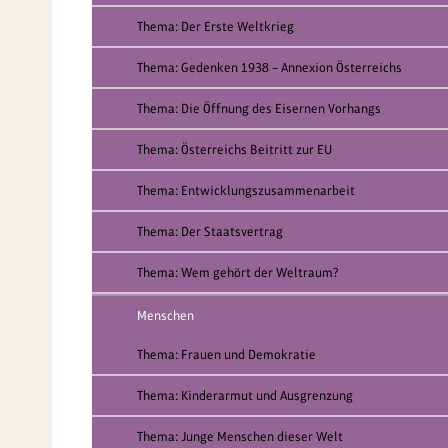
Thema: Der Erste Weltkrieg
Thema: Gedenken 1938 – Annexion Österreichs
Thema: Die Öffnung des Eisernen Vorhangs
Thema: Österreichs Beitritt zur EU
Thema: Entwicklungszusammenarbeit
Thema: Der Staatsvertrag
Thema: Wem gehört der Weltraum?
Menschen
Thema: Frauen und Demokratie
Thema: Kinderarmut und Ausgrenzung
Thema: Junge Menschen dieser Welt