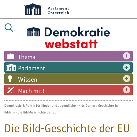
Thema
Parlament
Wissen
Mach mit!
Demokratie & Politik für Kinder und Jugendliche
›
Kids Corner
›
Geschichte in
Bildern
›
Die Bild-Geschichte der EU
Die Bild-Geschichte der EU