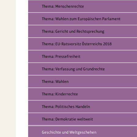
Thema: Menschenrechte
Thema: Wahlen zum Europäischen Parlament
Thema: Gericht und Rechtsprechung
Thema: EU-Ratsvorsitz Österreichs 2018
Thema: Pressefreiheit
Thema: Verfassung und Grundrechte
Thema: Wahlen
Thema: Kinderrechte
Thema: Politisches Handeln
Thema: Demokratie weltweit
Geschichte und Weltgeschehen