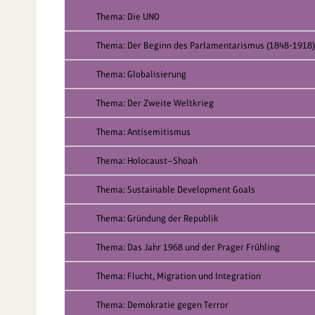
Thema: Die UNO
Thema: Der Beginn des Parlamentarismus (1848-1918)
Thema: Globalisierung
Thema: Der Zweite Weltkrieg
Thema: Antisemitismus
Thema: Holocaust—Shoah
Thema: Sustainable Development Goals
Thema: Gründung der Republik
Thema: Das Jahr 1968 und der Prager Frühling
Thema: Flucht, Migration und Integration
Thema: Demokratie gegen Terror