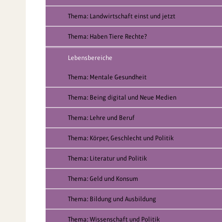
Thema: Landwirtschaft einst und jetzt
Thema: Haben Tiere Rechte?
Lebensbereiche
Thema: Mentale Gesundheit
Thema: Being digital und Neue Medien
Thema: Lehre und Beruf
Thema: Körper, Geschlecht und Politik
Thema: Literatur und Politik
Thema: Geld und Konsum
Thema: Bildung und Ausbildung
Thema: Wissenschaft und Politik