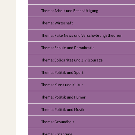
Thema: Arbeit und Beschäftigung
Thema: Wirtschaft
Thema: Fake News und Verschwörungstheorien
Thema: Schule und Demokratie
Thema: Solidarität und Zivilcourage
Thema: Politik und Sport
Thema: Kunst und Kultur
Thema: Politik und Humor
Thema: Politik und Musik
Thema: Gesundheit
Thema: Ernährung