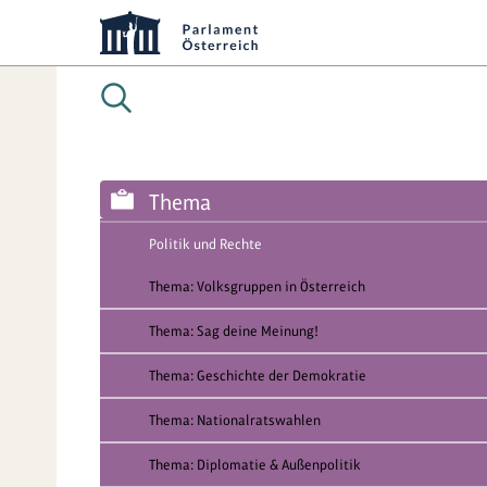
Thema
Politik und Rechte
Thema: Volksgruppen in Österreich
Thema: Sag deine Meinung!
Thema: Geschichte der Demokratie
Thema: Nationalratswahlen
Thema: Diplomatie & Außenpolitik