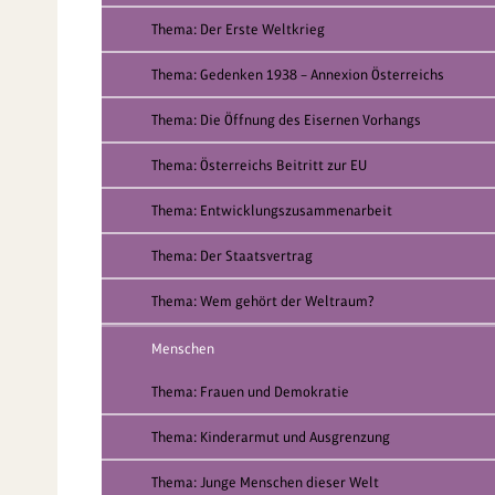
Thema: Der Erste Weltkrieg
Thema: Gedenken 1938 – Annexion Österreichs
Thema: Die Öffnung des Eisernen Vorhangs
Thema: Österreichs Beitritt zur EU
Thema: Entwicklungszusammenarbeit
Thema: Der Staatsvertrag
Thema: Wem gehört der Weltraum?
Menschen
Thema: Frauen und Demokratie
Thema: Kinderarmut und Ausgrenzung
Thema: Junge Menschen dieser Welt