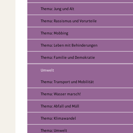
Thema: Jung und Alt
Thema: Rassismus und Vorurteile
Thema: Mobbing
Thema: Leben mit Behinderungen
Thema: Familie und Demokratie
Umwelt
Thema: Transport und Mobilität
Thema: Wasser marsch!
Thema: Abfall und Müll
Thema: Klimawandel
Thema: Umwelt