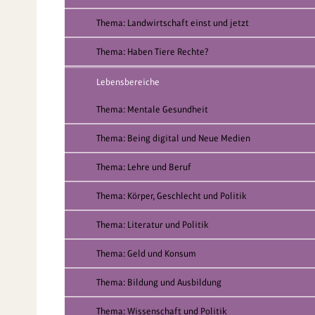
Thema: Landwirtschaft einst und jetzt
Thema: Haben Tiere Rechte?
Lebensbereiche
Thema: Mentale Gesundheit
Thema: Being digital und Neue Medien
Thema: Lehre und Beruf
Thema: Körper, Geschlecht und Politik
Thema: Literatur und Politik
Thema: Geld und Konsum
Thema: Bildung und Ausbildung
Thema: Wissenschaft und Politik