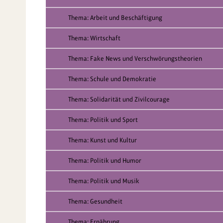
Thema: Arbeit und Beschäftigung
Thema: Wirtschaft
Thema: Fake News und Verschwörungstheorien
Thema: Schule und Demokratie
Thema: Solidarität und Zivilcourage
Thema: Politik und Sport
Thema: Kunst und Kultur
Thema: Politik und Humor
Thema: Politik und Musik
Thema: Gesundheit
Thema: Ernährung