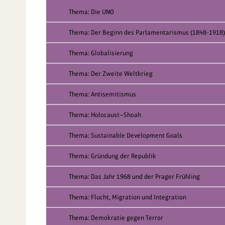
Thema: Die UNO
Thema: Der Beginn des Parlamentarismus (1848-1918)
Thema: Globalisierung
Thema: Der Zweite Weltkrieg
Thema: Antisemitismus
Thema: Holocaust—Shoah
Thema: Sustainable Development Goals
Thema: Gründung der Republik
Thema: Das Jahr 1968 und der Prager Frühling
Thema: Flucht, Migration und Integration
Thema: Demokratie gegen Terror