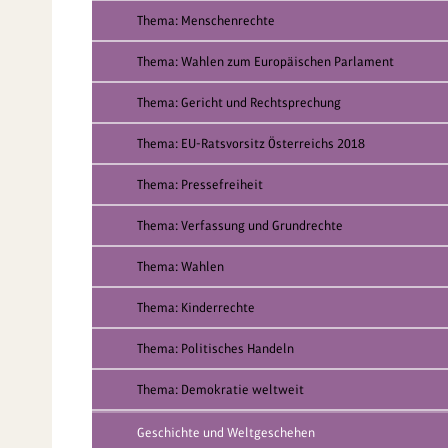
Thema: Menschenrechte
Thema: Wahlen zum Europäischen Parlament
Thema: Gericht und Rechtsprechung
Thema: EU-Ratsvorsitz Österreichs 2018
Thema: Pressefreiheit
Thema: Verfassung und Grundrechte
Thema: Wahlen
Thema: Kinderrechte
Thema: Politisches Handeln
Thema: Demokratie weltweit
Geschichte und Weltgeschehen