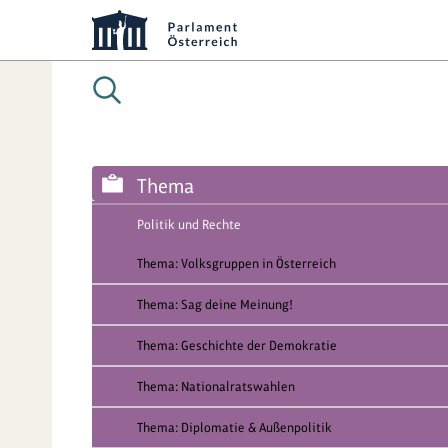
Thema
Politik und Rechte
Thema: Volksgruppen in Österreich
Thema: Sag deine Meinung!
Thema: Geschichte der Demokratie
Thema: Nationalratswahlen
Thema: Diplomatie & Außenpolitik