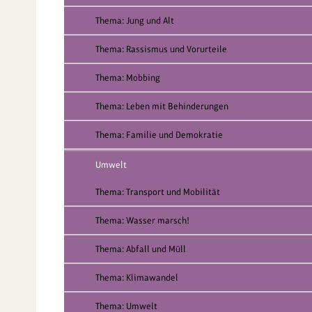
Thema: Jung und Alt
Thema: Rassismus und Vorurteile
Thema: Mobbing
Thema: Leben mit Behinderungen
Thema: Familie und Demokratie
Umwelt
Thema: Transport und Mobilität
Thema: Wasser marsch!
Thema: Abfall und Müll
Thema: Klimawandel
Thema: Umwelt