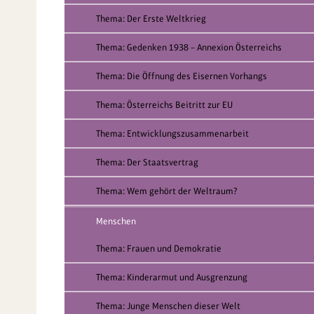
Thema: Der Erste Weltkrieg
Thema: Gedenken 1938 – Annexion Österreichs
Thema: Die Öffnung des Eisernen Vorhangs
Thema: Österreichs Beitritt zur EU
Thema: Entwicklungszusammenarbeit
Thema: Der Staatsvertrag
Thema: Wem gehört der Weltraum?
Menschen
Thema: Frauen und Demokratie
Thema: Kinderarmut und Ausgrenzung
Thema: Junge Menschen dieser Welt