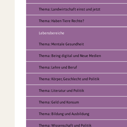
Thema: Landwirtschaft einst und jetzt
Thema: Haben Tiere Rechte?
Lebensbereiche
Thema: Mentale Gesundheit
Thema: Being digital und Neue Medien
Thema: Lehre und Beruf
Thema: Körper, Geschlecht und Politik
Thema: Literatur und Politik
Thema: Geld und Konsum
Thema: Bildung und Ausbildung
Thema: Wissenschaft und Politik