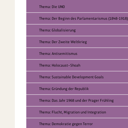
Thema: Die UNO
Thema: Der Beginn des Parlamentarismus (1848-1918)
Thema: Globalisierung
Thema: Der Zweite Weltkrieg
Thema: Antisemitismus
Thema: Holocaust—Shoah
Thema: Sustainable Development Goals
Thema: Gründung der Republik
Thema: Das Jahr 1968 und der Prager Frühling
Thema: Flucht, Migration und Integration
Thema: Demokratie gegen Terror