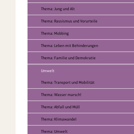
Thema: Jung und Alt
Thema: Rassismus und Vorurteile
Thema: Mobbing
Thema: Leben mit Behinderungen
Thema: Familie und Demokratie
Umwelt
Thema: Transport und Mobilität
Thema: Wasser marsch!
Thema: Abfall und Müll
Thema: Klimawandel
Thema: Umwelt