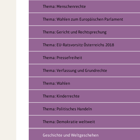
Thema: Menschenrechte
Thema: Wahlen zum Europäischen Parlament
Thema: Gericht und Rechtsprechung
Thema: EU-Ratsvorsitz Österreichs 2018
Thema: Pressefreiheit
Thema: Verfassung und Grundrechte
Thema: Wahlen
Thema: Kinderrechte
Thema: Politisches Handeln
Thema: Demokratie weltweit
Geschichte und Weltgeschehen