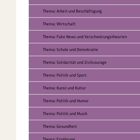
Thema: Arbeit und Beschäftigung
Thema: Wirtschaft
Thema: Fake News und Verschwörungstheorien
Thema: Schule und Demokratie
Thema: Solidarität und Zivilcourage
Thema: Politik und Sport
Thema: Kunst und Kultur
Thema: Politik und Humor
Thema: Politik und Musik
Thema: Gesundheit
Thema: Ernährung