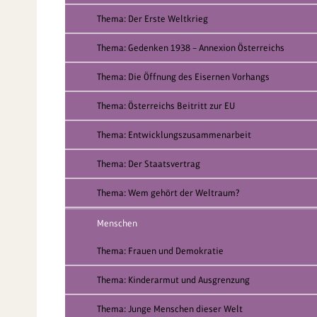
Thema: Der Erste Weltkrieg
Thema: Gedenken 1938 – Annexion Österreichs
Thema: Die Öffnung des Eisernen Vorhangs
Thema: Österreichs Beitritt zur EU
Thema: Entwicklungszusammenarbeit
Thema: Der Staatsvertrag
Thema: Wem gehört der Weltraum?
Menschen
Thema: Frauen und Demokratie
Thema: Kinderarmut und Ausgrenzung
Thema: Junge Menschen dieser Welt