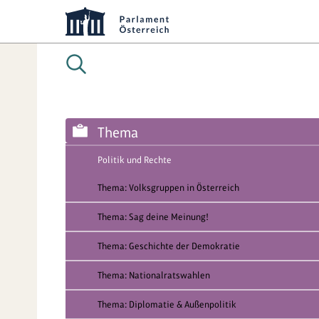
Thema
Politik und Rechte
Thema: Volksgruppen in Österreich
Thema: Sag deine Meinung!
Thema: Geschichte der Demokratie
Thema: Nationalratswahlen
Thema: Diplomatie & Außenpolitik