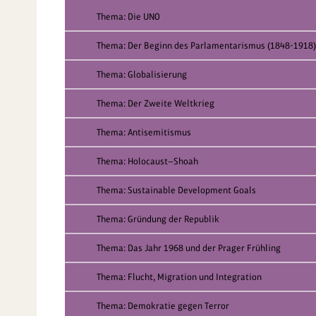
Thema: Die UNO
Thema: Der Beginn des Parlamentarismus (1848-1918)
Thema: Globalisierung
Thema: Der Zweite Weltkrieg
Thema: Antisemitismus
Thema: Holocaust—Shoah
Thema: Sustainable Development Goals
Thema: Gründung der Republik
Thema: Das Jahr 1968 und der Prager Frühling
Thema: Flucht, Migration und Integration
Thema: Demokratie gegen Terror