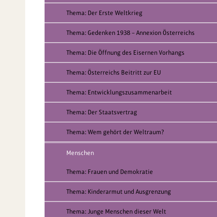
Thema: Der Erste Weltkrieg
Thema: Gedenken 1938 – Annexion Österreichs
Thema: Die Öffnung des Eisernen Vorhangs
Thema: Österreichs Beitritt zur EU
Thema: Entwicklungszusammenarbeit
Thema: Der Staatsvertrag
Thema: Wem gehört der Weltraum?
Menschen
Thema: Frauen und Demokratie
Thema: Kinderarmut und Ausgrenzung
Thema: Junge Menschen dieser Welt