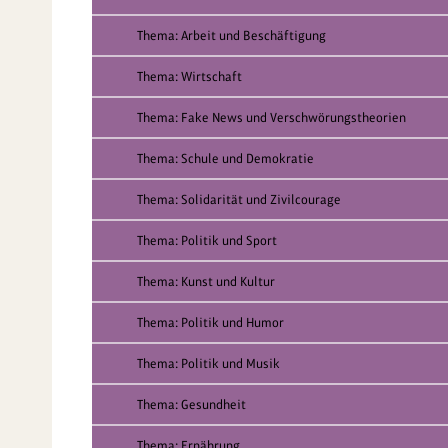
Thema: Arbeit und Beschäftigung
Thema: Wirtschaft
Thema: Fake News und Verschwörungstheorien
Thema: Schule und Demokratie
Thema: Solidarität und Zivilcourage
Thema: Politik und Sport
Thema: Kunst und Kultur
Thema: Politik und Humor
Thema: Politik und Musik
Thema: Gesundheit
Thema: Ernährung