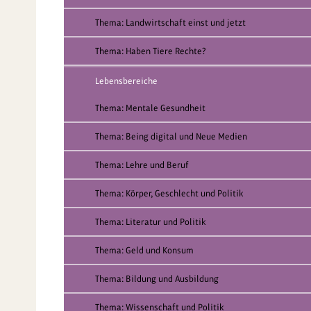
Thema: Landwirtschaft einst und jetzt
Thema: Haben Tiere Rechte?
Lebensbereiche
Thema: Mentale Gesundheit
Thema: Being digital und Neue Medien
Thema: Lehre und Beruf
Thema: Körper, Geschlecht und Politik
Thema: Literatur und Politik
Thema: Geld und Konsum
Thema: Bildung und Ausbildung
Thema: Wissenschaft und Politik