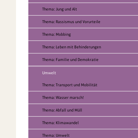
Thema: Jung und Alt
Thema: Rassismus und Vorurteile
Thema: Mobbing
Thema: Leben mit Behinderungen
Thema: Familie und Demokratie
Umwelt
Thema: Transport und Mobilität
Thema: Wasser marsch!
Thema: Abfall und Müll
Thema: Klimawandel
Thema: Umwelt