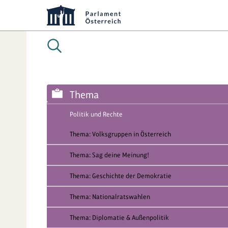
Thema
Politik und Rechte
Thema: Volksgruppen in Österreich
Thema: Sag deine Meinung!
Thema: Geschichte der Demokratie
Thema: Nationalratswahlen
Thema: Diplomatie & Außenpolitik