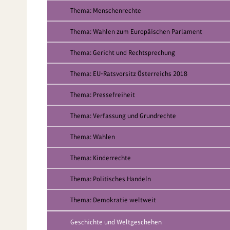
Thema: Menschenrechte
Thema: Wahlen zum Europäischen Parlament
Thema: Gericht und Rechtsprechung
Thema: EU-Ratsvorsitz Österreichs 2018
Thema: Pressefreiheit
Thema: Verfassung und Grundrechte
Thema: Wahlen
Thema: Kinderrechte
Thema: Politisches Handeln
Thema: Demokratie weltweit
Geschichte und Weltgeschehen