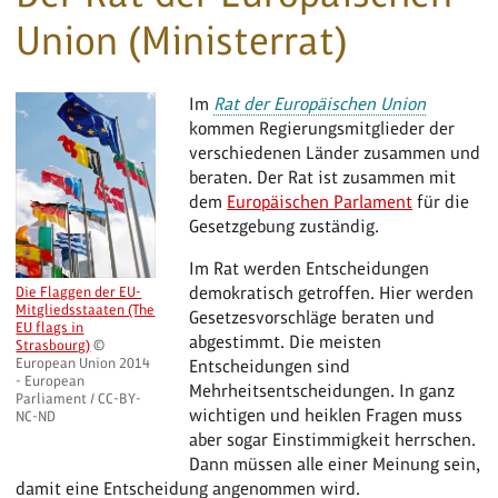
Union (Ministerrat)
Im
Rat der Europäischen Union
kommen Regierungsmitglieder der
verschiedenen Länder zusammen und
beraten. Der Rat ist zusammen mit
dem
Europäischen Parlament
für die
Gesetzgebung zuständig.
Im Rat werden Entscheidungen
demokratisch getroffen. Hier werden
Die Flaggen der EU-
Mitgliedsstaaten (The
Gesetzesvorschläge beraten und
EU flags in
abgestimmt. Die meisten
Strasbourg)
©
European Union 2014
Entscheidungen sind
- European
Mehrheitsentscheidungen. In ganz
Parliament / CC-BY-
wichtigen und heiklen Fragen muss
NC-ND
aber sogar Einstimmigkeit herrschen.
Dann müssen alle einer Meinung sein,
damit eine Entscheidung angenommen wird.