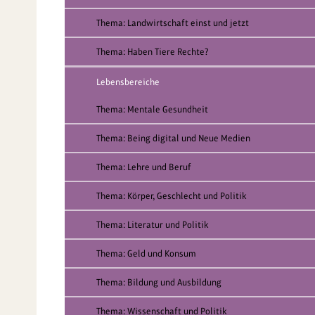
Thema: Landwirtschaft einst und jetzt
Thema: Haben Tiere Rechte?
Lebensbereiche
Thema: Mentale Gesundheit
Thema: Being digital und Neue Medien
Thema: Lehre und Beruf
Thema: Körper, Geschlecht und Politik
Thema: Literatur und Politik
Thema: Geld und Konsum
Thema: Bildung und Ausbildung
Thema: Wissenschaft und Politik