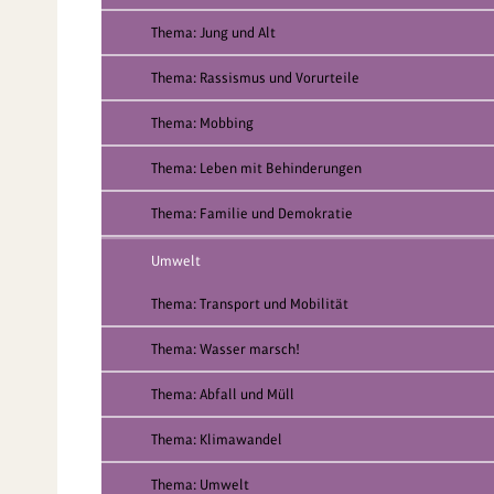
Thema: Jung und Alt
Thema: Rassismus und Vorurteile
Thema: Mobbing
Thema: Leben mit Behinderungen
Thema: Familie und Demokratie
Umwelt
Thema: Transport und Mobilität
Thema: Wasser marsch!
Thema: Abfall und Müll
Thema: Klimawandel
Thema: Umwelt