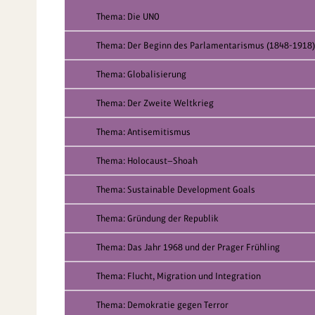
Thema: Die UNO
Thema: Der Beginn des Parlamentarismus (1848-1918)
Thema: Globalisierung
Thema: Der Zweite Weltkrieg
Thema: Antisemitismus
Thema: Holocaust—Shoah
Thema: Sustainable Development Goals
Thema: Gründung der Republik
Thema: Das Jahr 1968 und der Prager Frühling
Thema: Flucht, Migration und Integration
Thema: Demokratie gegen Terror