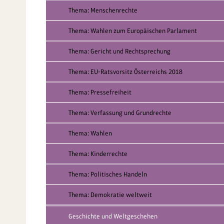
Thema: Menschenrechte
Thema: Wahlen zum Europäischen Parlament
Thema: Gericht und Rechtsprechung
Thema: EU-Ratsvorsitz Österreichs 2018
Thema: Pressefreiheit
Thema: Verfassung und Grundrechte
Thema: Wahlen
Thema: Kinderrechte
Thema: Politisches Handeln
Thema: Demokratie weltweit
Geschichte und Weltgeschehen