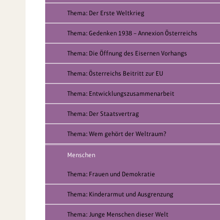
Thema: Der Erste Weltkrieg
Thema: Gedenken 1938 – Annexion Österreichs
Thema: Die Öffnung des Eisernen Vorhangs
Thema: Österreichs Beitritt zur EU
Thema: Entwicklungszusammenarbeit
Thema: Der Staatsvertrag
Thema: Wem gehört der Weltraum?
Menschen
Thema: Frauen und Demokratie
Thema: Kinderarmut und Ausgrenzung
Thema: Junge Menschen dieser Welt