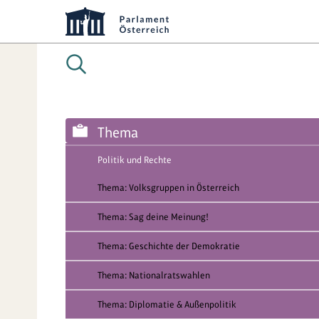
Thema
Politik und Rechte
Thema: Volksgruppen in Österreich
Thema: Sag deine Meinung!
Thema: Geschichte der Demokratie
Thema: Nationalratswahlen
Thema: Diplomatie & Außenpolitik