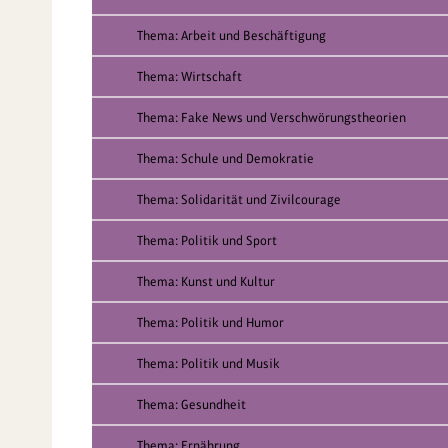
Thema: Arbeit und Beschäftigung
Thema: Wirtschaft
Thema: Fake News und Verschwörungstheorien
Thema: Schule und Demokratie
Thema: Solidarität und Zivilcourage
Thema: Politik und Sport
Thema: Kunst und Kultur
Thema: Politik und Humor
Thema: Politik und Musik
Thema: Gesundheit
Thema: Ernährung