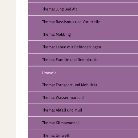
Thema: Jung und Alt
Thema: Rassismus und Vorurteile
Thema: Mobbing
Thema: Leben mit Behinderungen
Thema: Familie und Demokratie
Umwelt
Thema: Transport und Mobilität
Thema: Wasser marsch!
Thema: Abfall und Müll
Thema: Klimawandel
Thema: Umwelt