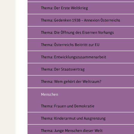
Thema: Der Erste Weltkrieg
Thema: Gedenken 1938 – Annexion Österreichs
Thema: Die Öffnung des Eisernen Vorhangs
Thema: Österreichs Beitritt zur EU
Thema: Entwicklungszusammenarbeit
Thema: Der Staatsvertrag
Thema: Wem gehört der Weltraum?
Menschen
Thema: Frauen und Demokratie
Thema: Kinderarmut und Ausgrenzung
Thema: Junge Menschen dieser Welt