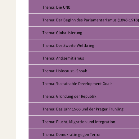
Thema: Die UNO
Thema: Der Beginn des Parlamentarismus (1848-1918)
Thema: Globalisierung
Thema: Der Zweite Weltkrieg
Thema: Antisemitismus
Thema: Holocaust—Shoah
Thema: Sustainable Development Goals
Thema: Gründung der Republik
Thema: Das Jahr 1968 und der Prager Frühling
Thema: Flucht, Migration und Integration
Thema: Demokratie gegen Terror