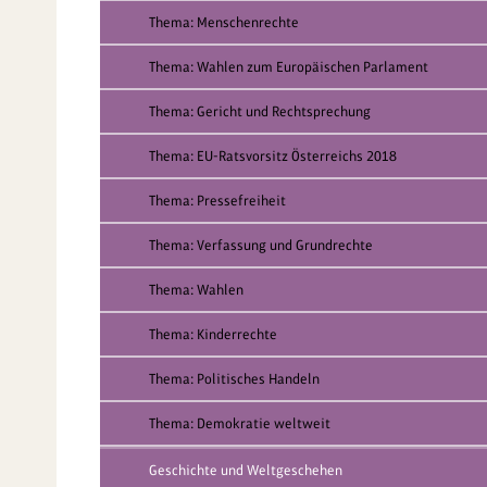
Thema: Menschenrechte
Thema: Wahlen zum Europäischen Parlament
Thema: Gericht und Rechtsprechung
Thema: EU-Ratsvorsitz Österreichs 2018
Thema: Pressefreiheit
Thema: Verfassung und Grundrechte
Thema: Wahlen
Thema: Kinderrechte
Thema: Politisches Handeln
Thema: Demokratie weltweit
Geschichte und Weltgeschehen