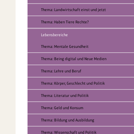
Thema: Landwirtschaft einst und jetzt
Thema: Haben Tiere Rechte?
Lebensbereiche
Thema: Mentale Gesundheit
Thema: Being digital und Neue Medien
Thema: Lehre und Beruf
Thema: Körper, Geschlecht und Politik
Thema: Literatur und Politik
Thema: Geld und Konsum
Thema: Bildung und Ausbildung
Thema: Wissenschaft und Politik