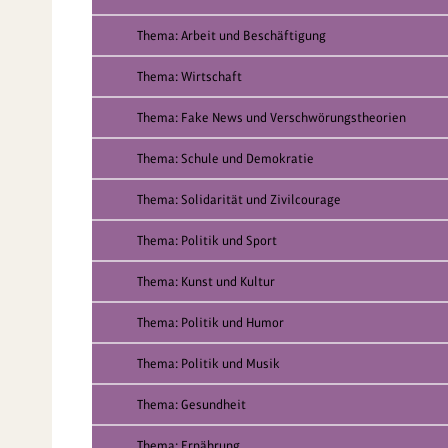
Thema: Arbeit und Beschäftigung
Thema: Wirtschaft
Thema: Fake News und Verschwörungstheorien
Thema: Schule und Demokratie
Thema: Solidarität und Zivilcourage
Thema: Politik und Sport
Thema: Kunst und Kultur
Thema: Politik und Humor
Thema: Politik und Musik
Thema: Gesundheit
Thema: Ernährung