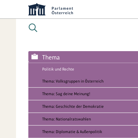
Thema
Politik und Rechte
Thema: Volksgruppen in Österreich
Thema: Sag deine Meinung!
Thema: Geschichte der Demokratie
Thema: Nationalratswahlen
Thema: Diplomatie & Außenpolitik