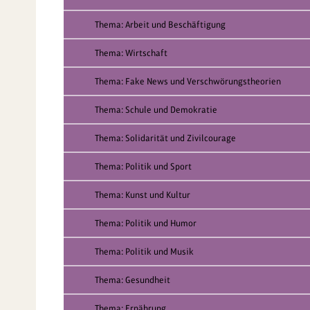
Thema: Arbeit und Beschäftigung
Thema: Wirtschaft
Thema: Fake News und Verschwörungstheorien
Thema: Schule und Demokratie
Thema: Solidarität und Zivilcourage
Thema: Politik und Sport
Thema: Kunst und Kultur
Thema: Politik und Humor
Thema: Politik und Musik
Thema: Gesundheit
Thema: Ernährung