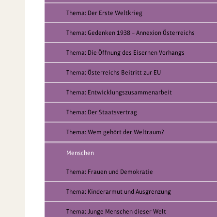
Thema: Der Erste Weltkrieg
Thema: Gedenken 1938 – Annexion Österreichs
Thema: Die Öffnung des Eisernen Vorhangs
Thema: Österreichs Beitritt zur EU
Thema: Entwicklungszusammenarbeit
Thema: Der Staatsvertrag
Thema: Wem gehört der Weltraum?
Menschen
Thema: Frauen und Demokratie
Thema: Kinderarmut und Ausgrenzung
Thema: Junge Menschen dieser Welt