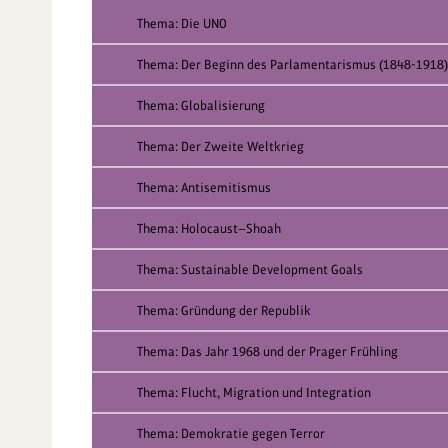
Thema: Die UNO
Thema: Der Beginn des Parlamentarismus (1848-1918)
Thema: Globalisierung
Thema: Der Zweite Weltkrieg
Thema: Antisemitismus
Thema: Holocaust—Shoah
Thema: Sustainable Development Goals
Thema: Gründung der Republik
Thema: Das Jahr 1968 und der Prager Frühling
Thema: Flucht, Migration und Integration
Thema: Demokratie gegen Terror