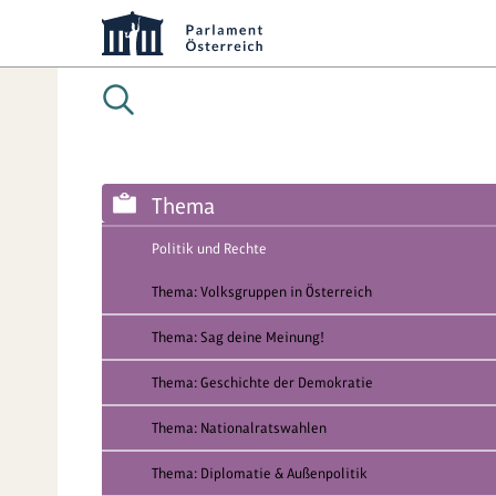
Thema
Politik und Rechte
Thema: Volksgruppen in Österreich
Thema: Sag deine Meinung!
Thema: Geschichte der Demokratie
Thema: Nationalratswahlen
Thema: Diplomatie & Außenpolitik