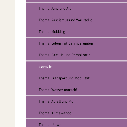
Thema: Jung und Alt
Thema: Rassismus und Vorurteile
Thema: Mobbing
Thema: Leben mit Behinderungen
Thema: Familie und Demokratie
Umwelt
Thema: Transport und Mobilität
Thema: Wasser marsch!
Thema: Abfall und Müll
Thema: Klimawandel
Thema: Umwelt