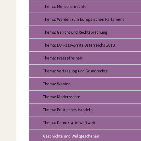
Thema: Menschenrechte
Thema: Wahlen zum Europäischen Parlament
Thema: Gericht und Rechtsprechung
Thema: EU-Ratsvorsitz Österreichs 2018
Thema: Pressefreiheit
Thema: Verfassung und Grundrechte
Thema: Wahlen
Thema: Kinderrechte
Thema: Politisches Handeln
Thema: Demokratie weltweit
Geschichte und Weltgeschehen