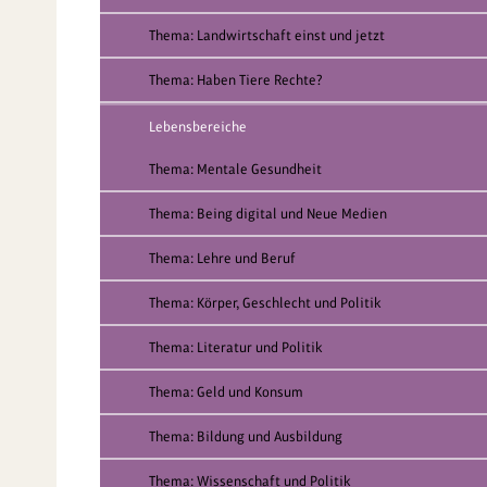
Thema: Landwirtschaft einst und jetzt
Thema: Haben Tiere Rechte?
Lebensbereiche
Thema: Mentale Gesundheit
Thema: Being digital und Neue Medien
Thema: Lehre und Beruf
Thema: Körper, Geschlecht und Politik
Thema: Literatur und Politik
Thema: Geld und Konsum
Thema: Bildung und Ausbildung
Thema: Wissenschaft und Politik