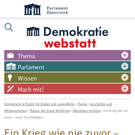
Thema
Parlament
Wissen
Mach mit!
Demokratie & Politik für Kinder und Jugendliche
›
Thema
›
Geschichte und
Weltgeschehen
›
Thema: Der Erste Weltkrieg
›
Überleben im Krieg
›
Ein Krieg wie nie
zuvor – neue Technologien
Ein Krieg wie nie zuvor –