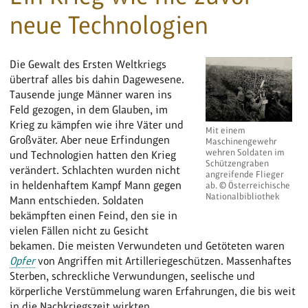
neue Technologien
Die Gewalt des Ersten Weltkriegs
übertraf alles bis dahin Dagewesene.
Tausende junge Männer waren ins
Feld gezogen, in dem Glauben, im
Krieg zu kämpfen wie ihre Väter und
Mit einem
Großväter. Aber neue Erfindungen
Maschinengewehr
wehren Soldaten im
und Technologien hatten den Krieg
Schützengraben
verändert. Schlachten wurden nicht
angreifende Flieger
in heldenhaftem Kampf Mann gegen
ab. © Österreichische
Nationalbibliothek
Mann entschieden. Soldaten
bekämpften einen Feind, den sie in
vielen Fällen nicht zu Gesicht
bekamen. Die meisten Verwundeten und Getöteten waren
Opfer
von Angriffen mit Artilleriegeschützen. Massenhaftes
Sterben, schreckliche Verwundungen, seelische und
körperliche Verstümmelung waren Erfahrungen, die bis weit
in die Nachkriegszeit wirkten.