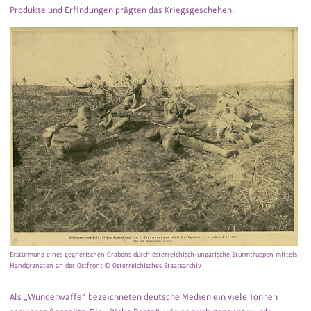
Produkte und Erfindungen prägten das Kriegsgeschehen.
Erstürmung eines gegnerischen Grabens durch österreichisch-ungarische Sturmtruppen mittels
Handgranaten an der Ostfront © Österreichisches Staatsarchiv
Als „Wunderwaffe“ bezeichneten deutsche Medien ein viele Tonnen