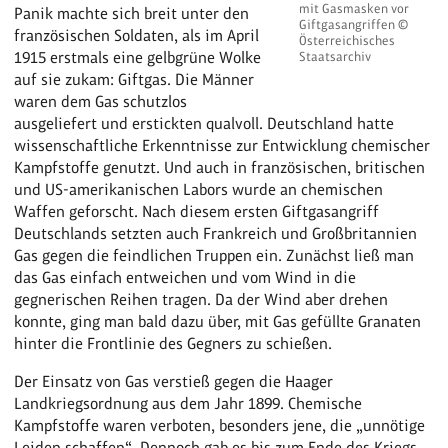
mit Gasmasken vor
Panik machte sich breit unter den
Giftgasangriffen ©
französischen Soldaten, als im April
Österreichisches
1915 erstmals eine gelbgrüne Wolke
Staatsarchiv
auf sie zukam: Giftgas. Die Männer
waren dem Gas schutzlos
ausgeliefert und erstickten qualvoll. Deutschland hatte
wissenschaftliche Erkenntnisse zur Entwicklung chemischer
Kampfstoffe genutzt. Und auch in französischen, britischen
und US-amerikanischen Labors wurde an chemischen
Waffen geforscht. Nach diesem ersten Giftgasangriff
Deutschlands setzten auch Frankreich und Großbritannien
Gas gegen die feindlichen Truppen ein. Zunächst ließ man
das Gas einfach entweichen und vom Wind in die
gegnerischen Reihen tragen. Da der Wind aber drehen
konnte, ging man bald dazu über, mit Gas gefüllte Granaten
hinter die Frontlinie des Gegners zu schießen.
Der Einsatz von Gas verstieß gegen die Haager
Landkriegsordnung aus dem Jahr 1899. Chemische
Kampfstoffe waren verboten, besonders jene, die „unnötige
Leiden schaffen“. Dennoch gab es bis zum Ende des Kriegs