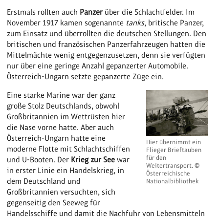
Erstmals rollten auch
Panzer
über die Schlachtfelder. Im
November 1917 kamen sogenannte
tanks
, britische Panzer,
zum Einsatz und überrollten die deutschen Stellungen. Den
britischen und französischen Panzerfahrzeugen hatten die
Mittelmächte wenig entgegenzusetzen, denn sie verfügten
nur über eine geringe Anzahl gepanzerter Automobile.
Österreich-Ungarn setzte gepanzerte Züge ein.
Eine starke Marine war der ganz
große Stolz Deutschlands, obwohl
Großbritannien im Wettrüsten hier
die Nase vorne hatte. Aber auch
Österreich-Ungarn hatte eine
Hier übernimmt ein
moderne Flotte mit Schlachtschiffen
Flieger Brieftauben
für den
und U-Booten. Der
Krieg zur See
war
Weitertransport. ©
in erster Linie ein Handelskrieg, in
Österreichische
dem Deutschland und
Nationalbibliothek
Großbritannien versuchten, sich
gegenseitig den Seeweg für
Handelsschiffe und damit die Nachfuhr von Lebensmitteln