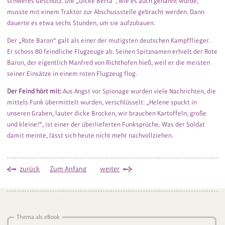
schweres Geschütz. Die „Dicke Berta“, wie es auch genannt wurde,
musste mit einem Traktor zur Abschussstelle gebracht werden. Dann
dauerte es etwa sechs Stunden, um sie aufzubauen.
Der „Rote Baron“ galt als einer der mutigsten deutschen Kampfflieger.
Er schoss 80 feindliche Flugzeuge ab. Seinen Spitznamen erhielt der Rote
Baron, der eigentlich Manfred von Richthofen hieß, weil er die meisten
seiner Einsätze in einem roten Flugzeug flog.
Der Feind hört mit:
Aus Angst vor Spionage wurden viele Nachrichten, die
mittels Funk übermittelt wurden, verschlüsselt: „Helene spuckt in
unseren Graben, lauter dicke Brocken, wir brauchen Kartoffeln, große
und kleine!“, ist einer der überlieferten Funksprüche. Was der Soldat
damit meinte, lässt sich heute nicht mehr nachvollziehen.
zurück
Zum Anfang
weiter
Thema als eBook