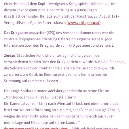
einen Helm auf dem Kopf – wenigstens Krieg spielen können. …“, mit
diesem Text beginnt eine Kinderzeitung aus jenen Tagen.
(Das Blatt der Kinder. Beilage zum Blatt der Hausfrau, 23. August 1914,
Verlag Ullstein. Quelle: Peter Lukasch,
www.zeitlupe.co.at
)
Das
Kriegspressequartier
(KPQ) des Armeeoberkommandos war die
zentrale Propagandaeinrichtung Österreich-Ungarns. Nahezu jede
Information über den Krieg wurde vom KPQ gesteuert und zensiert.
Zensur
: Staatlicher Kontrolle unterlag nicht nur, was in den
verschiedenen Medien über den Krieg berichtet wurde. Auch die Feldpost,
die Soldaten von der Front an ihre Lieben zuhause schickten, wurde
zensuriert, um Kritik im Keim zu ersticken und keine schlechte
Stimmung aufkommen zu lassen.
Der junge Soldat Hermann Adelsberger schreibt an seine Eltern:
„Monticcio, am 25. XI. 1915 - Liebste Eltern!
Ein Kamerad von mir fährt nach Wien auf Urlaub und nimmt mir diesen
Brief zur Weiterbeförderung an euch mit, sodaß ich die lästige Zensur,
wegen der man nicht schreiben kann, umgehen und euch auch über
meine Lage und Erlebnisse aufklären kann. …“
(
http://www.profil.at/erster-weltkrieg/
- Bild­titel: Brief von Hermann