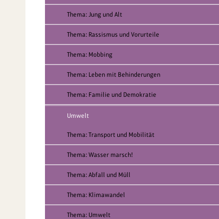
Thema: Jung und Alt
Thema: Rassismus und Vorurteile
Thema: Mobbing
Thema: Leben mit Behinderungen
Thema: Familie und Demokratie
Umwelt
Thema: Transport und Mobilität
Thema: Wasser marsch!
Thema: Abfall und Müll
Thema: Klimawandel
Thema: Umwelt