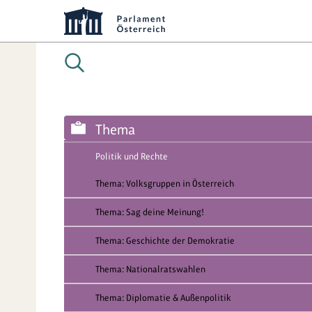
Thema
Politik und Rechte
Thema: Volksgruppen in Österreich
Thema: Sag deine Meinung!
Thema: Geschichte der Demokratie
Thema: Nationalratswahlen
Thema: Diplomatie & Außenpolitik