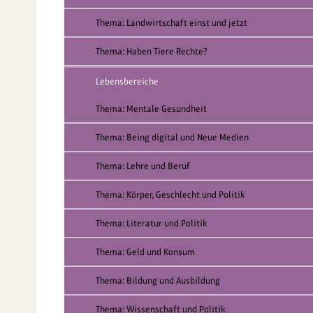
Thema: Landwirtschaft einst und jetzt
Thema: Haben Tiere Rechte?
Lebensbereiche
Thema: Mentale Gesundheit
Thema: Being digital und Neue Medien
Thema: Lehre und Beruf
Thema: Körper, Geschlecht und Politik
Thema: Literatur und Politik
Thema: Geld und Konsum
Thema: Bildung und Ausbildung
Thema: Wissenschaft und Politik