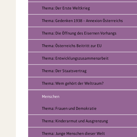
Thema: Der Erste Weltkrieg
Thema: Gedenken 1938 – Annexion Österreichs
Thema: Die Öffnung des Eisernen Vorhangs
Thema: Österreichs Beitritt zur EU
Thema: Entwicklungszusammenarbeit
Thema: Der Staatsvertrag
Thema: Wem gehört der Weltraum?
Menschen
Thema: Frauen und Demokratie
Thema: Kinderarmut und Ausgrenzung
Thema: Junge Menschen dieser Welt