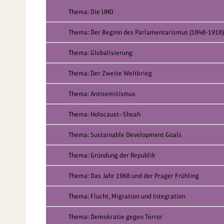
Thema: Die UNO
Thema: Der Beginn des Parlamentarismus (1848-1918)
Thema: Globalisierung
Thema: Der Zweite Weltkrieg
Thema: Antisemitismus
Thema: Holocaust—Shoah
Thema: Sustainable Development Goals
Thema: Gründung der Republik
Thema: Das Jahr 1968 und der Prager Frühling
Thema: Flucht, Migration und Integration
Thema: Demokratie gegen Terror