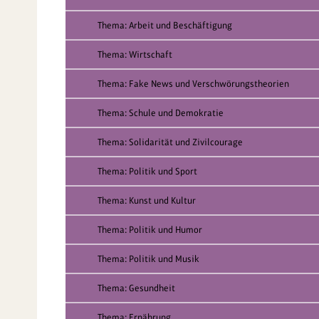
Thema: Arbeit und Beschäftigung
Thema: Wirtschaft
Thema: Fake News und Verschwörungstheorien
Thema: Schule und Demokratie
Thema: Solidarität und Zivilcourage
Thema: Politik und Sport
Thema: Kunst und Kultur
Thema: Politik und Humor
Thema: Politik und Musik
Thema: Gesundheit
Thema: Ernährung