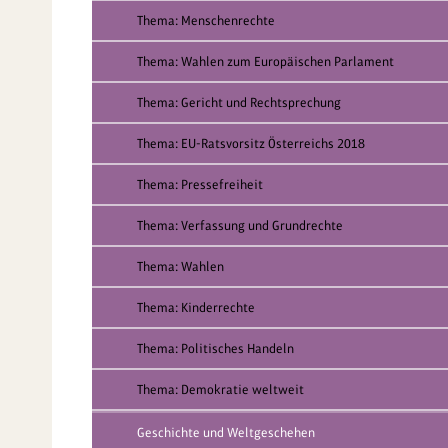
Thema: Menschenrechte
Thema: Wahlen zum Europäischen Parlament
Thema: Gericht und Rechtsprechung
Thema: EU-Ratsvorsitz Österreichs 2018
Thema: Pressefreiheit
Thema: Verfassung und Grundrechte
Thema: Wahlen
Thema: Kinderrechte
Thema: Politisches Handeln
Thema: Demokratie weltweit
Geschichte und Weltgeschehen