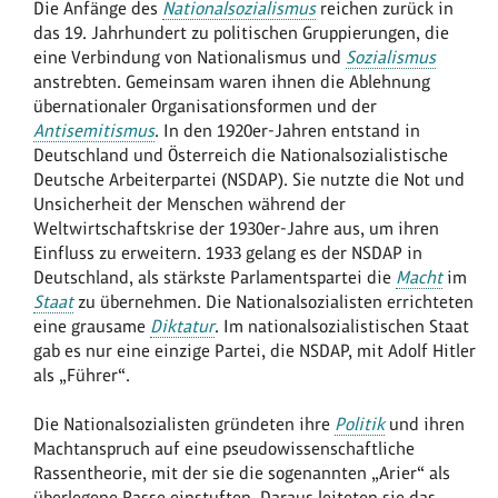
Die Anfänge des
Nationalsozialismus
reichen zurück in
das 19. Jahrhundert zu politischen Gruppierungen, die
eine Verbindung von Nationalismus und
Sozialismus
anstrebten. Gemeinsam waren ihnen die Ablehnung
übernationaler Organisationsformen und der
Antisemitismus
. In den 1920er-Jahren entstand in
Deutschland und Österreich die Nationalsozialistische
Deutsche Arbeiterpartei (NSDAP). Sie nutzte die Not und
Unsicherheit der Menschen während der
Weltwirtschaftskrise der 1930er-Jahre aus, um ihren
Einfluss zu erweitern. 1933 gelang es der NSDAP in
Deutschland, als stärkste Parlamentspartei die
Macht
im
Staat
zu übernehmen. Die Nationalsozialisten errichteten
eine grausame
Diktatur
. Im nationalsozialistischen Staat
gab es nur eine einzige Partei, die NSDAP, mit Adolf Hitler
als „Führer“.
Die Nationalsozialisten gründeten ihre
Politik
und ihren
Machtanspruch auf eine pseudowissenschaftliche
Rassentheorie, mit der sie die sogenannten „Arier“ als
überlegene Rasse einstuften. Daraus leiteten sie das