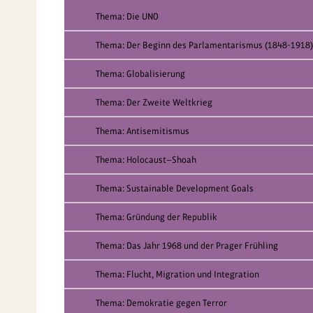
Thema: Die UNO
Thema: Der Beginn des Parlamentarismus (1848-1918)
Thema: Globalisierung
Thema: Der Zweite Weltkrieg
Thema: Antisemitismus
Thema: Holocaust—Shoah
Thema: Sustainable Development Goals
Thema: Gründung der Republik
Thema: Das Jahr 1968 und der Prager Frühling
Thema: Flucht, Migration und Integration
Thema: Demokratie gegen Terror