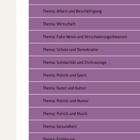
Thema: Arbeit und Beschäftigung
Thema: Wirtschaft
Thema: Fake News und Verschwörungstheorien
Thema: Schule und Demokratie
Thema: Solidarität und Zivilcourage
Thema: Politik und Sport
Thema: Kunst und Kultur
Thema: Politik und Humor
Thema: Politik und Musik
Thema: Gesundheit
Thema: Ernährung