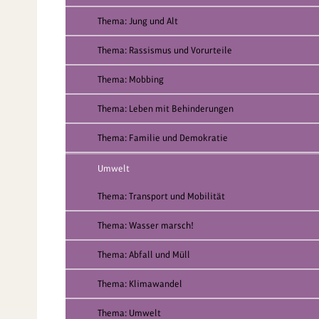
Thema: Jung und Alt
Thema: Rassismus und Vorurteile
Thema: Mobbing
Thema: Leben mit Behinderungen
Thema: Familie und Demokratie
Umwelt
Thema: Transport und Mobilität
Thema: Wasser marsch!
Thema: Abfall und Müll
Thema: Klimawandel
Thema: Umwelt