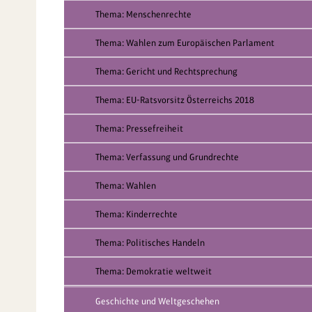
Thema: Menschenrechte
Thema: Wahlen zum Europäischen Parlament
Thema: Gericht und Rechtsprechung
Thema: EU-Ratsvorsitz Österreichs 2018
Thema: Pressefreiheit
Thema: Verfassung und Grundrechte
Thema: Wahlen
Thema: Kinderrechte
Thema: Politisches Handeln
Thema: Demokratie weltweit
Geschichte und Weltgeschehen