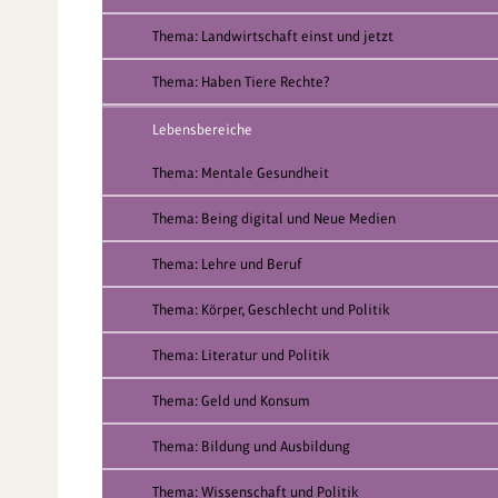
Thema: Landwirtschaft einst und jetzt
Thema: Haben Tiere Rechte?
Lebensbereiche
Thema: Mentale Gesundheit
Thema: Being digital und Neue Medien
Thema: Lehre und Beruf
Thema: Körper, Geschlecht und Politik
Thema: Literatur und Politik
Thema: Geld und Konsum
Thema: Bildung und Ausbildung
Thema: Wissenschaft und Politik