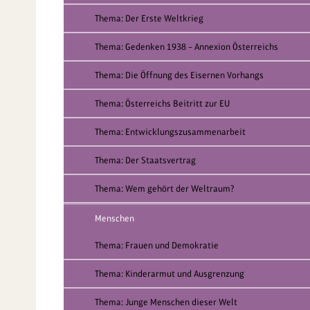
Thema: Der Erste Weltkrieg
Thema: Gedenken 1938 – Annexion Österreichs
Thema: Die Öffnung des Eisernen Vorhangs
Thema: Österreichs Beitritt zur EU
Thema: Entwicklungszusammenarbeit
Thema: Der Staatsvertrag
Thema: Wem gehört der Weltraum?
Menschen
Thema: Frauen und Demokratie
Thema: Kinderarmut und Ausgrenzung
Thema: Junge Menschen dieser Welt