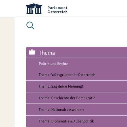
Thema
Politik und Rechte
Thema: Volksgruppen in Österreich
Thema: Sag deine Meinung!
Thema: Geschichte der Demokratie
Thema: Nationalratswahlen
Thema: Diplomatie & Außenpolitik