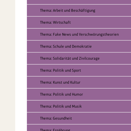
Thema: Arbeit und Beschäftigung
Thema: Wirtschaft
Thema: Fake News und Verschwörungstheorien
Thema: Schule und Demokratie
Thema: Solidarität und Zivilcourage
Thema: Politik und Sport
Thema: Kunst und Kultur
Thema: Politik und Humor
Thema: Politik und Musik
Thema: Gesundheit
Thema: Ernährung