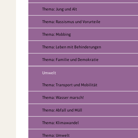
Thema: Jung und Alt
Thema: Rassismus und Vorurteile
Thema: Mobbing
Thema: Leben mit Behinderungen
Thema: Familie und Demokratie
Umwelt
Thema: Transport und Mobilität
Thema: Wasser marsch!
Thema: Abfall und Müll
Thema: Klimawandel
Thema: Umwelt