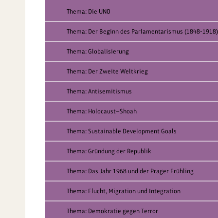
Thema: Die UNO
Thema: Der Beginn des Parlamentarismus (1848-1918)
Thema: Globalisierung
Thema: Der Zweite Weltkrieg
Thema: Antisemitismus
Thema: Holocaust—Shoah
Thema: Sustainable Development Goals
Thema: Gründung der Republik
Thema: Das Jahr 1968 und der Prager Frühling
Thema: Flucht, Migration und Integration
Thema: Demokratie gegen Terror