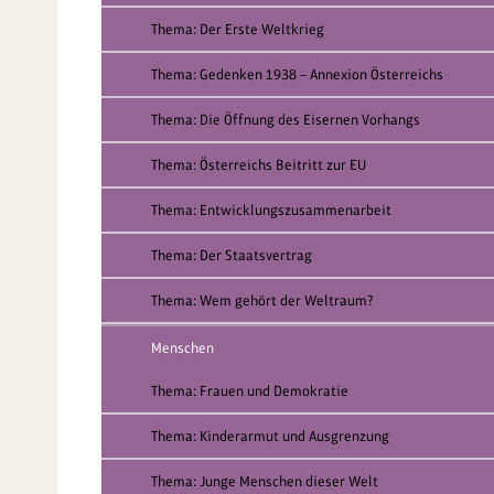
Thema: Der Erste Weltkrieg
Thema: Gedenken 1938 – Annexion Österreichs
Thema: Die Öffnung des Eisernen Vorhangs
Thema: Österreichs Beitritt zur EU
Thema: Entwicklungszusammenarbeit
Thema: Der Staatsvertrag
Thema: Wem gehört der Weltraum?
Menschen
Thema: Frauen und Demokratie
Thema: Kinderarmut und Ausgrenzung
Thema: Junge Menschen dieser Welt