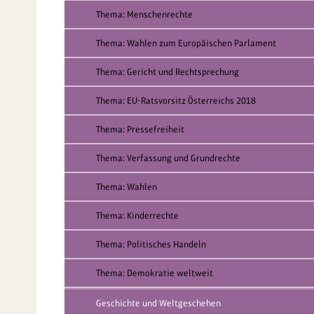
Thema: Menschenrechte
Thema: Wahlen zum Europäischen Parlament
Thema: Gericht und Rechtsprechung
Thema: EU-Ratsvorsitz Österreichs 2018
Thema: Pressefreiheit
Thema: Verfassung und Grundrechte
Thema: Wahlen
Thema: Kinderrechte
Thema: Politisches Handeln
Thema: Demokratie weltweit
Geschichte und Weltgeschehen