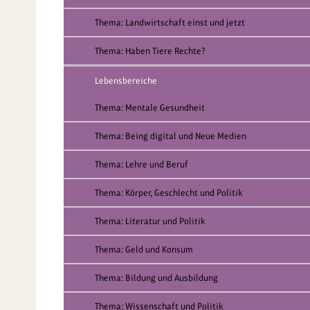
Thema: Landwirtschaft einst und jetzt
Thema: Haben Tiere Rechte?
Lebensbereiche
Thema: Mentale Gesundheit
Thema: Being digital und Neue Medien
Thema: Lehre und Beruf
Thema: Körper, Geschlecht und Politik
Thema: Literatur und Politik
Thema: Geld und Konsum
Thema: Bildung und Ausbildung
Thema: Wissenschaft und Politik