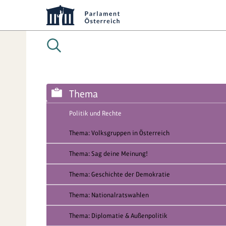
Thema
Politik und Rechte
Thema: Volksgruppen in Österreich
Thema: Sag deine Meinung!
Thema: Geschichte der Demokratie
Thema: Nationalratswahlen
Thema: Diplomatie & Außenpolitik