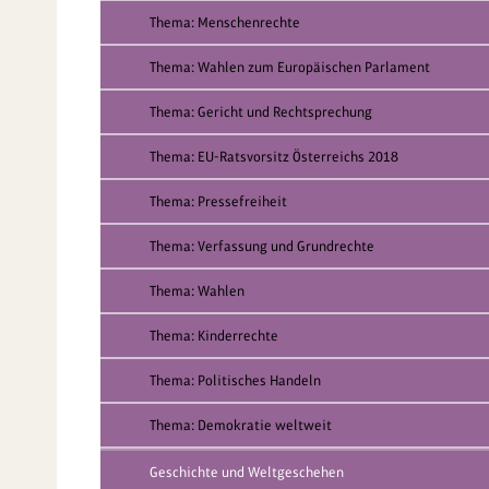
Thema: Menschenrechte
Thema: Wahlen zum Europäischen Parlament
Thema: Gericht und Rechtsprechung
Thema: EU-Ratsvorsitz Österreichs 2018
Thema: Pressefreiheit
Thema: Verfassung und Grundrechte
Thema: Wahlen
Thema: Kinderrechte
Thema: Politisches Handeln
Thema: Demokratie weltweit
Geschichte und Weltgeschehen