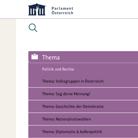
Thema
Politik und Rechte
Thema: Volksgruppen in Österreich
Thema: Sag deine Meinung!
Thema: Geschichte der Demokratie
Thema: Nationalratswahlen
Thema: Diplomatie & Außenpolitik