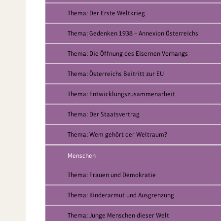
Thema: Der Erste Weltkrieg
Thema: Gedenken 1938 – Annexion Österreichs
Thema: Die Öffnung des Eisernen Vorhangs
Thema: Österreichs Beitritt zur EU
Thema: Entwicklungszusammenarbeit
Thema: Der Staatsvertrag
Thema: Wem gehört der Weltraum?
Menschen
Thema: Frauen und Demokratie
Thema: Kinderarmut und Ausgrenzung
Thema: Junge Menschen dieser Welt