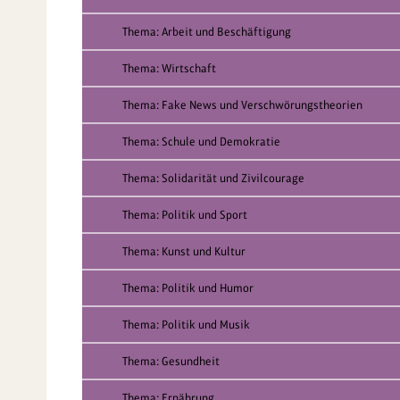
Thema: Arbeit und Beschäftigung
Thema: Wirtschaft
Thema: Fake News und Verschwörungstheorien
Thema: Schule und Demokratie
Thema: Solidarität und Zivilcourage
Thema: Politik und Sport
Thema: Kunst und Kultur
Thema: Politik und Humor
Thema: Politik und Musik
Thema: Gesundheit
Thema: Ernährung