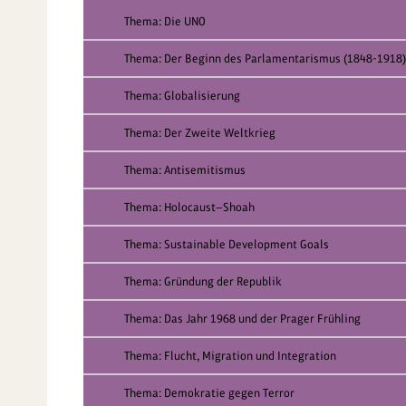
Thema: Die UNO
Thema: Der Beginn des Parlamentarismus (1848-1918)
Thema: Globalisierung
Thema: Der Zweite Weltkrieg
Thema: Antisemitismus
Thema: Holocaust—Shoah
Thema: Sustainable Development Goals
Thema: Gründung der Republik
Thema: Das Jahr 1968 und der Prager Frühling
Thema: Flucht, Migration und Integration
Thema: Demokratie gegen Terror