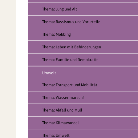
Thema: Jung und Alt
Thema: Rassismus und Vorurteile
Thema: Mobbing
Thema: Leben mit Behinderungen
Thema: Familie und Demokratie
Umwelt
Thema: Transport und Mobilität
Thema: Wasser marsch!
Thema: Abfall und Müll
Thema: Klimawandel
Thema: Umwelt