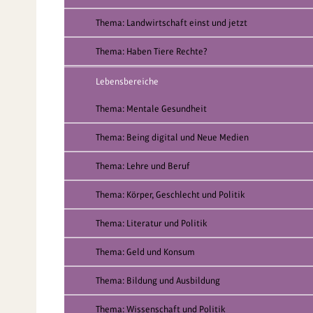
Thema: Landwirtschaft einst und jetzt
Thema: Haben Tiere Rechte?
Lebensbereiche
Thema: Mentale Gesundheit
Thema: Being digital und Neue Medien
Thema: Lehre und Beruf
Thema: Körper, Geschlecht und Politik
Thema: Literatur und Politik
Thema: Geld und Konsum
Thema: Bildung und Ausbildung
Thema: Wissenschaft und Politik