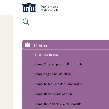
Thema
Politik und Rechte
Thema: Volksgruppen in Österreich
Thema: Sag deine Meinung!
Thema: Geschichte der Demokratie
Thema: Nationalratswahlen
Thema: Diplomatie & Außenpolitik