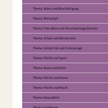
Thema: Arbeit und Beschäftigung
Thema: Wirtschaft
Thema: Fake News und Verschwörungstheorien
Thema: Schule und Demokratie
Thema: Solidarität und Zivilcourage
Thema: Politik und Sport
Thema: Kunst und Kultur
Thema: Politik und Humor
Thema: Politik und Musik
Thema: Gesundheit
Thema: Ernährung