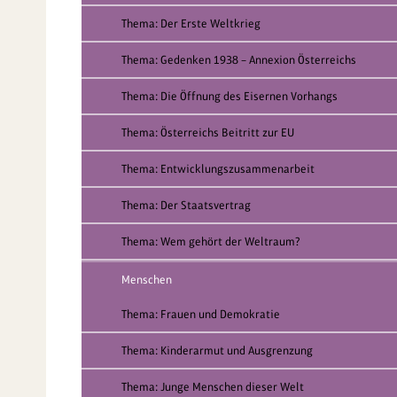
Thema: Der Erste Weltkrieg
Thema: Gedenken 1938 – Annexion Österreichs
Thema: Die Öffnung des Eisernen Vorhangs
Thema: Österreichs Beitritt zur EU
Thema: Entwicklungszusammenarbeit
Thema: Der Staatsvertrag
Thema: Wem gehört der Weltraum?
Menschen
Thema: Frauen und Demokratie
Thema: Kinderarmut und Ausgrenzung
Thema: Junge Menschen dieser Welt