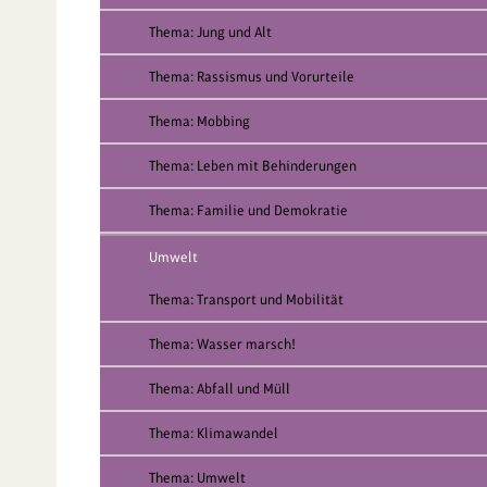
Thema: Jung und Alt
Thema: Rassismus und Vorurteile
Thema: Mobbing
Thema: Leben mit Behinderungen
Thema: Familie und Demokratie
Umwelt
Thema: Transport und Mobilität
Thema: Wasser marsch!
Thema: Abfall und Müll
Thema: Klimawandel
Thema: Umwelt