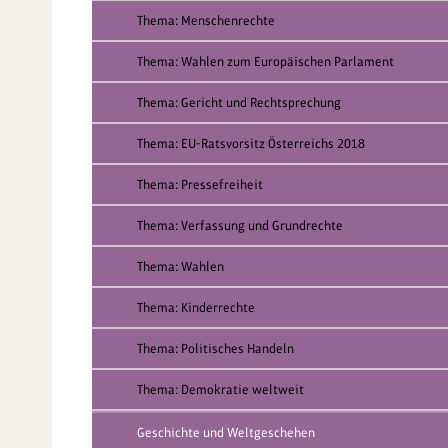
Thema: Menschenrechte
Thema: Wahlen zum Europäischen Parlament
Thema: Gericht und Rechtsprechung
Thema: EU-Ratsvorsitz Österreichs 2018
Thema: Pressefreiheit
Thema: Verfassung und Grundrechte
Thema: Wahlen
Thema: Kinderrechte
Thema: Politisches Handeln
Thema: Demokratie weltweit
Geschichte und Weltgeschehen