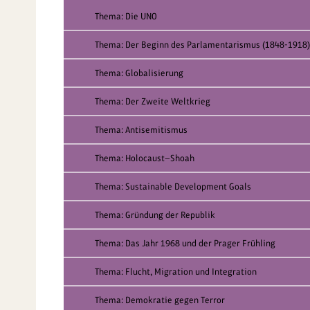
Thema: Die UNO
Thema: Der Beginn des Parlamentarismus (1848-1918)
Thema: Globalisierung
Thema: Der Zweite Weltkrieg
Thema: Antisemitismus
Thema: Holocaust—Shoah
Thema: Sustainable Development Goals
Thema: Gründung der Republik
Thema: Das Jahr 1968 und der Prager Frühling
Thema: Flucht, Migration und Integration
Thema: Demokratie gegen Terror