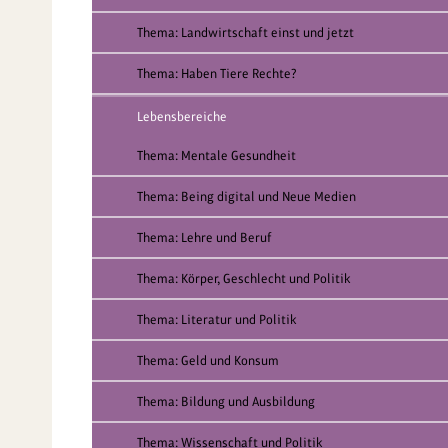
Thema: Landwirtschaft einst und jetzt
Thema: Haben Tiere Rechte?
Lebensbereiche
Thema: Mentale Gesundheit
Thema: Being digital und Neue Medien
Thema: Lehre und Beruf
Thema: Körper, Geschlecht und Politik
Thema: Literatur und Politik
Thema: Geld und Konsum
Thema: Bildung und Ausbildung
Thema: Wissenschaft und Politik