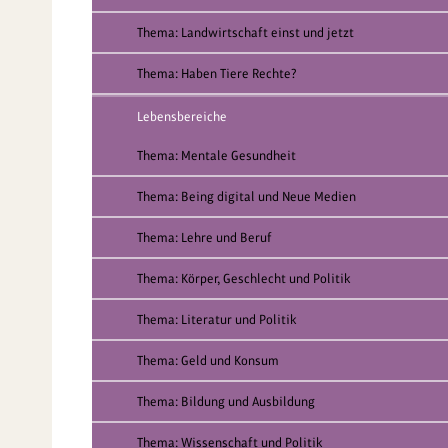
Thema: Landwirtschaft einst und jetzt
Thema: Haben Tiere Rechte?
Lebensbereiche
Thema: Mentale Gesundheit
Thema: Being digital und Neue Medien
Thema: Lehre und Beruf
Thema: Körper, Geschlecht und Politik
Thema: Literatur und Politik
Thema: Geld und Konsum
Thema: Bildung und Ausbildung
Thema: Wissenschaft und Politik