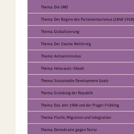
Thema: Die UNO
Thema: Der Beginn des Parlamentarismus (1848-1918)
Thema: Globalisierung
Thema: Der Zweite Weltkrieg
Thema: Antisemitismus
Thema: Holocaust—Shoah
Thema: Sustainable Development Goals
Thema: Gründung der Republik
Thema: Das Jahr 1968 und der Prager Frühling
Thema: Flucht, Migration und Integration
Thema: Demokratie gegen Terror