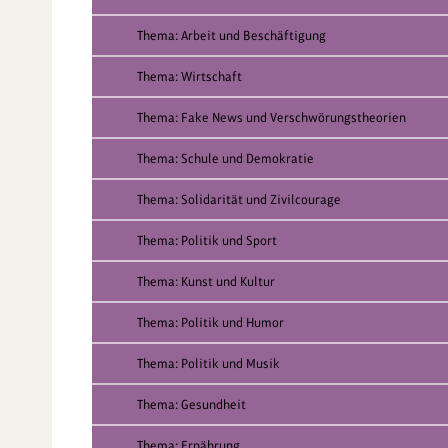
Thema: Arbeit und Beschäftigung
Thema: Wirtschaft
Thema: Fake News und Verschwörungstheorien
Thema: Schule und Demokratie
Thema: Solidarität und Zivilcourage
Thema: Politik und Sport
Thema: Kunst und Kultur
Thema: Politik und Humor
Thema: Politik und Musik
Thema: Gesundheit
Thema: Ernährung