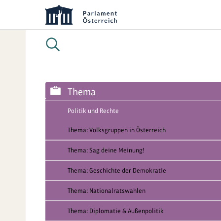
Thema
Politik und Rechte
Thema: Volksgruppen in Österreich
Thema: Sag deine Meinung!
Thema: Geschichte der Demokratie
Thema: Nationalratswahlen
Thema: Diplomatie & Außenpolitik