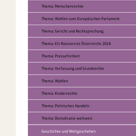
Thema: Menschenrechte
Thema: Wahlen zum Europäischen Parlament
Thema: Gericht und Rechtsprechung
Thema: EU-Ratsvorsitz Österreichs 2018
Thema: Pressefreiheit
Thema: Verfassung und Grundrechte
Thema: Wahlen
Thema: Kinderrechte
Thema: Politisches Handeln
Thema: Demokratie weltweit
Geschichte und Weltgeschehen