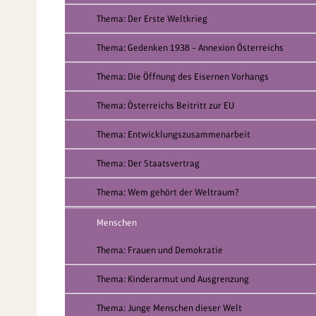
Thema: Der Erste Weltkrieg
Thema: Gedenken 1938 – Annexion Österreichs
Thema: Die Öffnung des Eisernen Vorhangs
Thema: Österreichs Beitritt zur EU
Thema: Entwicklungszusammenarbeit
Thema: Der Staatsvertrag
Thema: Wem gehört der Weltraum?
Menschen
Thema: Frauen und Demokratie
Thema: Kinderarmut und Ausgrenzung
Thema: Junge Menschen dieser Welt