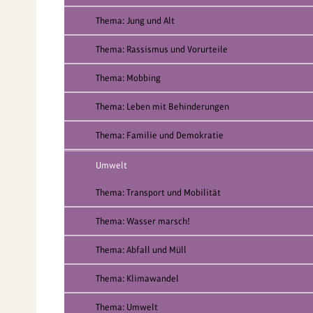
Thema: Jung und Alt
Thema: Rassismus und Vorurteile
Thema: Mobbing
Thema: Leben mit Behinderungen
Thema: Familie und Demokratie
Umwelt
Thema: Transport und Mobilität
Thema: Wasser marsch!
Thema: Abfall und Müll
Thema: Klimawandel
Thema: Umwelt