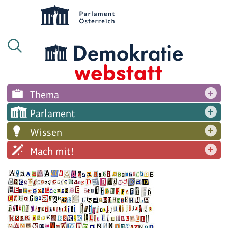
Thema
Parlament
Wissen
Mach mit!