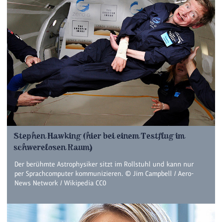
Stephen Hawking (hier bei einem Testflug im
schwerelosen Raum)
Der berühmte Astrophysiker sitzt im Rollstuhl und kann nur
per Sprachcomputer kommunizieren. © Jim Campbell / Aero-
News Network / Wikipedia CC0