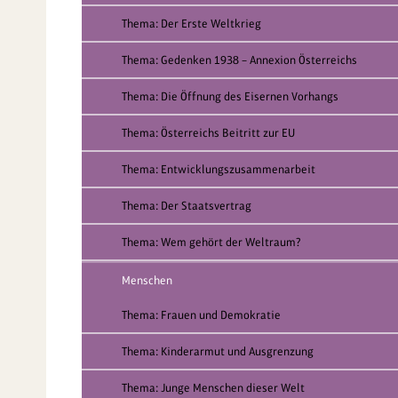
Thema: Der Erste Weltkrieg
Thema: Gedenken 1938 – Annexion Österreichs
Thema: Die Öffnung des Eisernen Vorhangs
Thema: Österreichs Beitritt zur EU
Thema: Entwicklungszusammenarbeit
Thema: Der Staatsvertrag
Thema: Wem gehört der Weltraum?
Menschen
Thema: Frauen und Demokratie
Thema: Kinderarmut und Ausgrenzung
Thema: Junge Menschen dieser Welt