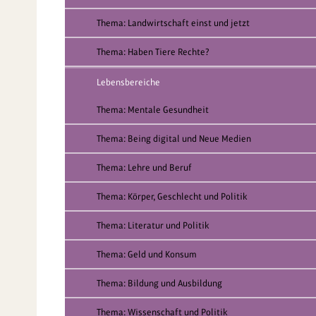
Thema: Landwirtschaft einst und jetzt
Thema: Haben Tiere Rechte?
Lebensbereiche
Thema: Mentale Gesundheit
Thema: Being digital und Neue Medien
Thema: Lehre und Beruf
Thema: Körper, Geschlecht und Politik
Thema: Literatur und Politik
Thema: Geld und Konsum
Thema: Bildung und Ausbildung
Thema: Wissenschaft und Politik