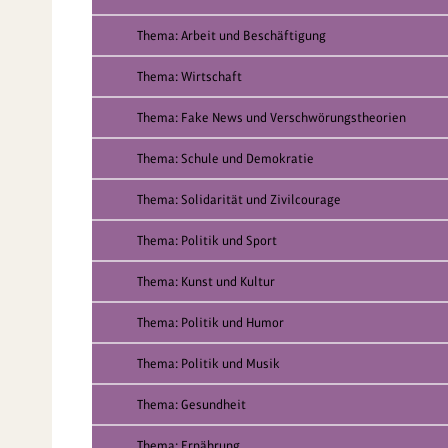
Thema: Arbeit und Beschäftigung
Thema: Wirtschaft
Thema: Fake News und Verschwörungstheorien
Thema: Schule und Demokratie
Thema: Solidarität und Zivilcourage
Thema: Politik und Sport
Thema: Kunst und Kultur
Thema: Politik und Humor
Thema: Politik und Musik
Thema: Gesundheit
Thema: Ernährung