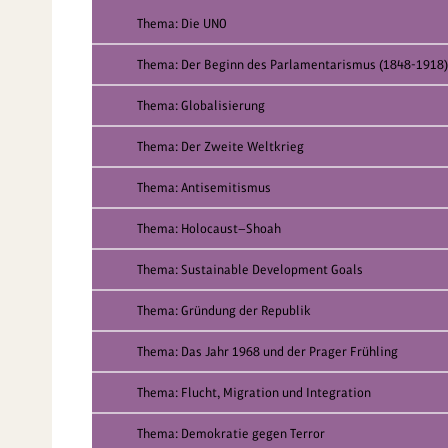
Thema: Die UNO
Thema: Der Beginn des Parlamentarismus (1848-1918)
Thema: Globalisierung
Thema: Der Zweite Weltkrieg
Thema: Antisemitismus
Thema: Holocaust—Shoah
Thema: Sustainable Development Goals
Thema: Gründung der Republik
Thema: Das Jahr 1968 und der Prager Frühling
Thema: Flucht, Migration und Integration
Thema: Demokratie gegen Terror