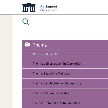
Thema
Politik und Rechte
Thema: Volksgruppen in Österreich
Thema: Sag deine Meinung!
Thema: Geschichte der Demokratie
Thema: Nationalratswahlen
Thema: Diplomatie & Außenpolitik