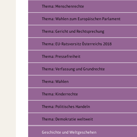
Thema: Menschenrechte
Thema: Wahlen zum Europäischen Parlament
Thema: Gericht und Rechtsprechung
Thema: EU-Ratsvorsitz Österreichs 2018
Thema: Pressefreiheit
Thema: Verfassung und Grundrechte
Thema: Wahlen
Thema: Kinderrechte
Thema: Politisches Handeln
Thema: Demokratie weltweit
Geschichte und Weltgeschehen