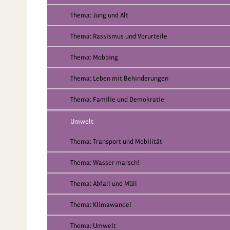
Thema: Jung und Alt
Thema: Rassismus und Vorurteile
Thema: Mobbing
Thema: Leben mit Behinderungen
Thema: Familie und Demokratie
Umwelt
Thema: Transport und Mobilität
Thema: Wasser marsch!
Thema: Abfall und Müll
Thema: Klimawandel
Thema: Umwelt