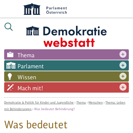
Thema
Parlament
Wissen
Mach mit!
Demokratie & Politik für Kinder und Jugendliche
›
Thema
›
Menschen
›
Thema: Leben
mit Behinderungen
›
Was bedeutet Behinderung?
Was bedeutet