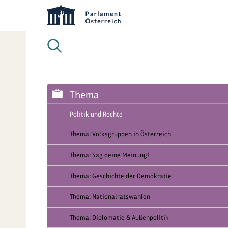
Thema
Politik und Rechte
Thema: Volksgruppen in Österreich
Thema: Sag deine Meinung!
Thema: Geschichte der Demokratie
Thema: Nationalratswahlen
Thema: Diplomatie & Außenpolitik