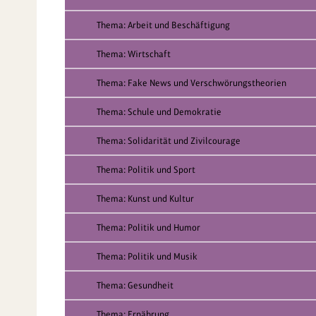
Thema: Arbeit und Beschäftigung
Thema: Wirtschaft
Thema: Fake News und Verschwörungstheorien
Thema: Schule und Demokratie
Thema: Solidarität und Zivilcourage
Thema: Politik und Sport
Thema: Kunst und Kultur
Thema: Politik und Humor
Thema: Politik und Musik
Thema: Gesundheit
Thema: Ernährung