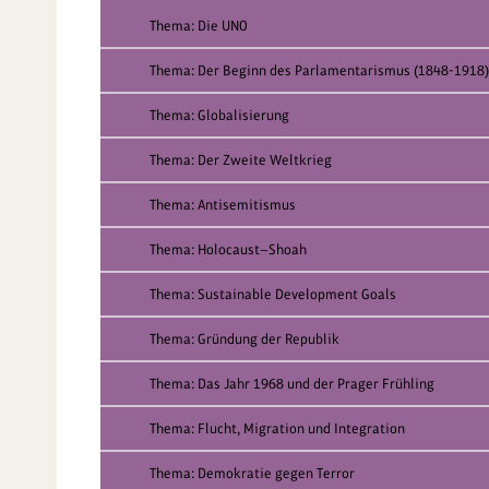
Thema: Die UNO
Thema: Der Beginn des Parlamentarismus (1848-1918)
Thema: Globalisierung
Thema: Der Zweite Weltkrieg
Thema: Antisemitismus
Thema: Holocaust—Shoah
Thema: Sustainable Development Goals
Thema: Gründung der Republik
Thema: Das Jahr 1968 und der Prager Frühling
Thema: Flucht, Migration und Integration
Thema: Demokratie gegen Terror