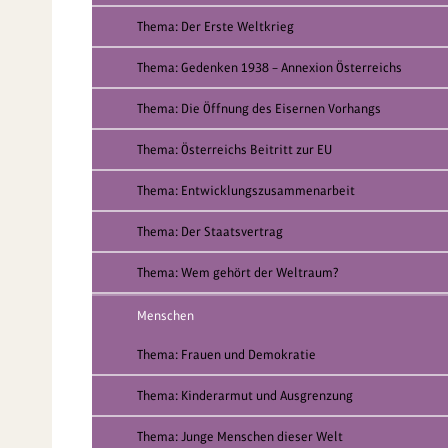
Thema: Der Erste Weltkrieg
Thema: Gedenken 1938 – Annexion Österreichs
Thema: Die Öffnung des Eisernen Vorhangs
Thema: Österreichs Beitritt zur EU
Thema: Entwicklungszusammenarbeit
Thema: Der Staatsvertrag
Thema: Wem gehört der Weltraum?
Menschen
Thema: Frauen und Demokratie
Thema: Kinderarmut und Ausgrenzung
Thema: Junge Menschen dieser Welt