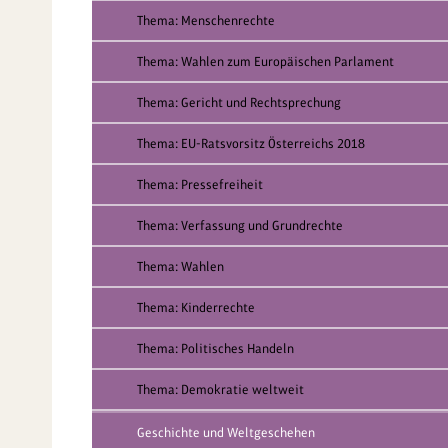
Thema: Menschenrechte
Thema: Wahlen zum Europäischen Parlament
Thema: Gericht und Rechtsprechung
Thema: EU-Ratsvorsitz Österreichs 2018
Thema: Pressefreiheit
Thema: Verfassung und Grundrechte
Thema: Wahlen
Thema: Kinderrechte
Thema: Politisches Handeln
Thema: Demokratie weltweit
Geschichte und Weltgeschehen