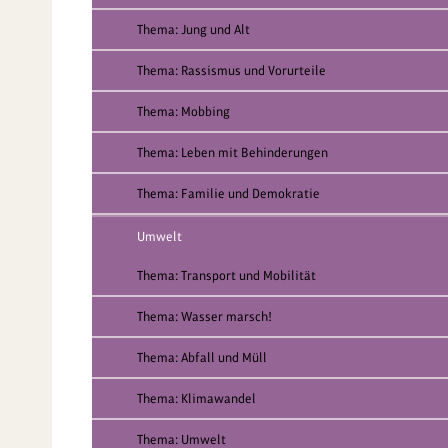
Thema: Jung und Alt
Thema: Rassismus und Vorurteile
Thema: Mobbing
Thema: Leben mit Behinderungen
Thema: Familie und Demokratie
Umwelt
Thema: Transport und Mobilität
Thema: Wasser marsch!
Thema: Abfall und Müll
Thema: Klimawandel
Thema: Umwelt