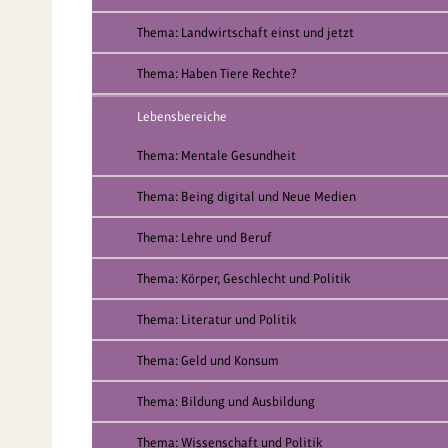
Thema: Landwirtschaft einst und jetzt
Thema: Haben Tiere Rechte?
Lebensbereiche
Thema: Mentale Gesundheit
Thema: Being digital und Neue Medien
Thema: Lehre und Beruf
Thema: Körper, Geschlecht und Politik
Thema: Literatur und Politik
Thema: Geld und Konsum
Thema: Bildung und Ausbildung
Thema: Wissenschaft und Politik