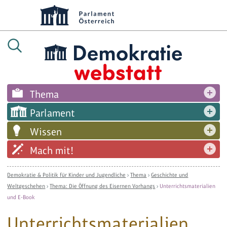
Thema
Parlament
Wissen
Mach mit!
Demokratie & Politik für Kinder und Jugendliche
›
Thema
›
Geschichte und
Weltgeschehen
›
Thema: Die Öffnung des Eisernen Vorhangs
›
Unterrichtsmaterialien
und E-Book
Unterrichtsmaterialien