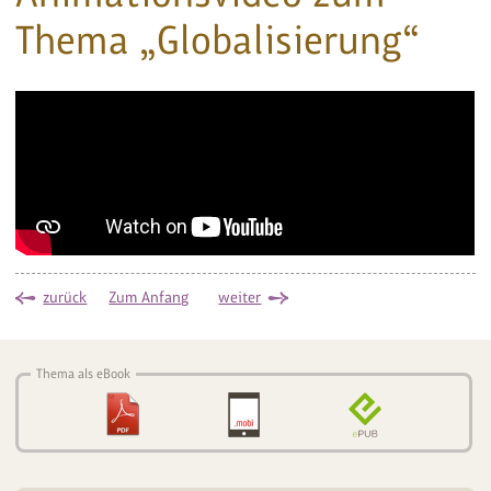
Thema „Globalisierung“
zurück
Zum Anfang
weiter
Thema als eBook