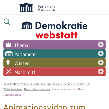
Thema
Parlament
Wissen
Mach mit!
Demokratie & Politik für Kinder und Jugendliche
›
Thema
›
Geschichte und
Weltgeschehen
›
Thema: Globalisierung
›
Animationsvideo zum Thema
„Globalisierung“
Animationsvideo zum