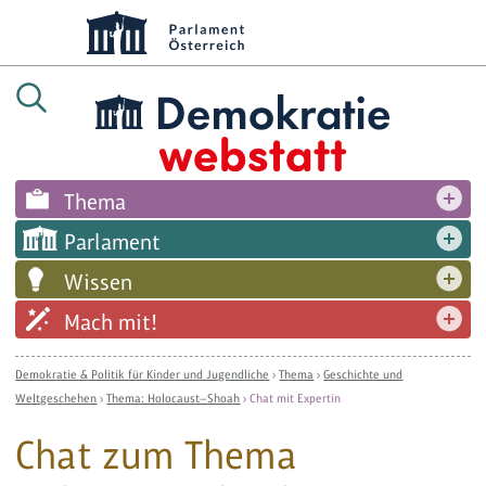
Thema
Parlament
Wissen
Mach mit!
Demokratie & Politik für Kinder und Jugendliche
›
Thema
›
Geschichte und
Weltgeschehen
›
Thema: Holocaust—Shoah
›
Chat mit Expertin
Chat zum Thema