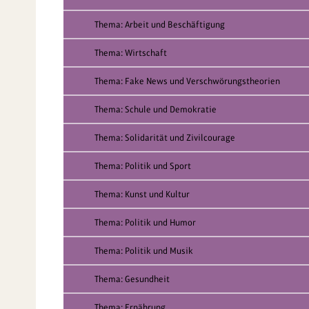
Thema: Arbeit und Beschäftigung
Thema: Wirtschaft
Thema: Fake News und Verschwörungstheorien
Thema: Schule und Demokratie
Thema: Solidarität und Zivilcourage
Thema: Politik und Sport
Thema: Kunst und Kultur
Thema: Politik und Humor
Thema: Politik und Musik
Thema: Gesundheit
Thema: Ernährung