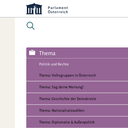
Thema
Politik und Rechte
Thema: Volksgruppen in Österreich
Thema: Sag deine Meinung!
Thema: Geschichte der Demokratie
Thema: Nationalratswahlen
Thema: Diplomatie & Außenpolitik