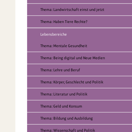
Thema: Landwirtschaft einst und jetzt
Thema: Haben Tiere Rechte?
Lebensbereiche
Thema: Mentale Gesundheit
Thema: Being digital und Neue Medien
Thema: Lehre und Beruf
Thema: Körper, Geschlecht und Politik
Thema: Literatur und Politik
Thema: Geld und Konsum
Thema: Bildung und Ausbildung
Thema: Wissenschaft und Politik