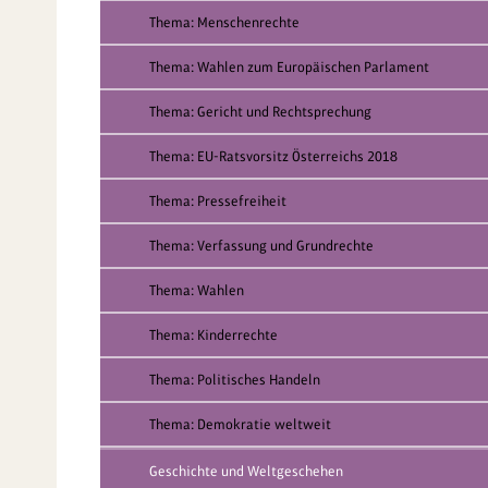
Thema: Menschenrechte
Thema: Wahlen zum Europäischen Parlament
Thema: Gericht und Rechtsprechung
Thema: EU-Ratsvorsitz Österreichs 2018
Thema: Pressefreiheit
Thema: Verfassung und Grundrechte
Thema: Wahlen
Thema: Kinderrechte
Thema: Politisches Handeln
Thema: Demokratie weltweit
Geschichte und Weltgeschehen