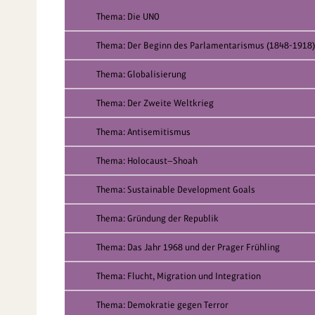
Thema: Die UNO
Thema: Der Beginn des Parlamentarismus (1848-1918)
Thema: Globalisierung
Thema: Der Zweite Weltkrieg
Thema: Antisemitismus
Thema: Holocaust—Shoah
Thema: Sustainable Development Goals
Thema: Gründung der Republik
Thema: Das Jahr 1968 und der Prager Frühling
Thema: Flucht, Migration und Integration
Thema: Demokratie gegen Terror