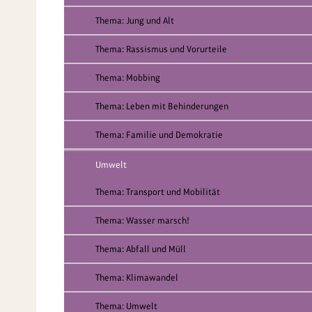
Thema: Jung und Alt
Thema: Rassismus und Vorurteile
Thema: Mobbing
Thema: Leben mit Behinderungen
Thema: Familie und Demokratie
Umwelt
Thema: Transport und Mobilität
Thema: Wasser marsch!
Thema: Abfall und Müll
Thema: Klimawandel
Thema: Umwelt