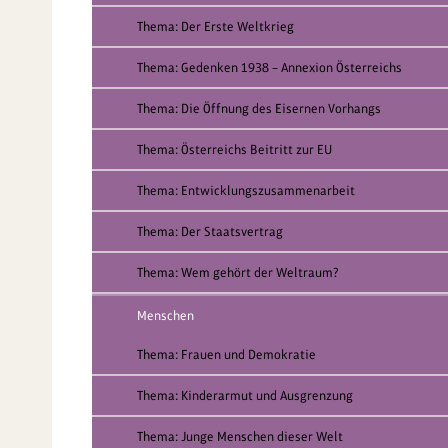
Thema: Der Erste Weltkrieg
Thema: Gedenken 1938 – Annexion Österreichs
Thema: Die Öffnung des Eisernen Vorhangs
Thema: Österreichs Beitritt zur EU
Thema: Entwicklungszusammenarbeit
Thema: Der Staatsvertrag
Thema: Wem gehört der Weltraum?
Menschen
Thema: Frauen und Demokratie
Thema: Kinderarmut und Ausgrenzung
Thema: Junge Menschen dieser Welt