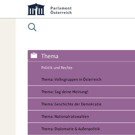
Thema
Politik und Rechte
Thema: Volksgruppen in Österreich
Thema: Sag deine Meinung!
Thema: Geschichte der Demokratie
Thema: Nationalratswahlen
Thema: Diplomatie & Außenpolitik