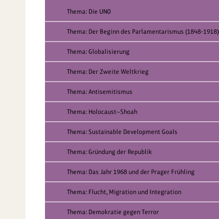
Thema: Die UNO
Thema: Der Beginn des Parlamentarismus (1848-1918)
Thema: Globalisierung
Thema: Der Zweite Weltkrieg
Thema: Antisemitismus
Thema: Holocaust—Shoah
Thema: Sustainable Development Goals
Thema: Gründung der Republik
Thema: Das Jahr 1968 und der Prager Frühling
Thema: Flucht, Migration und Integration
Thema: Demokratie gegen Terror