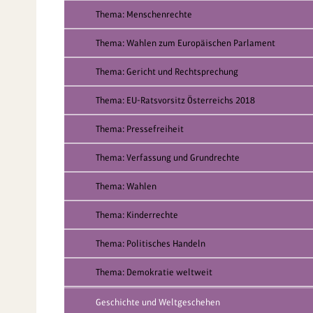
Thema: Menschenrechte
Thema: Wahlen zum Europäischen Parlament
Thema: Gericht und Rechtsprechung
Thema: EU-Ratsvorsitz Österreichs 2018
Thema: Pressefreiheit
Thema: Verfassung und Grundrechte
Thema: Wahlen
Thema: Kinderrechte
Thema: Politisches Handeln
Thema: Demokratie weltweit
Geschichte und Weltgeschehen