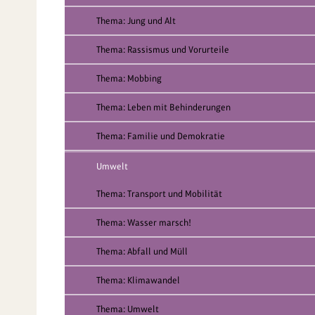
Thema: Jung und Alt
Thema: Rassismus und Vorurteile
Thema: Mobbing
Thema: Leben mit Behinderungen
Thema: Familie und Demokratie
Umwelt
Thema: Transport und Mobilität
Thema: Wasser marsch!
Thema: Abfall und Müll
Thema: Klimawandel
Thema: Umwelt