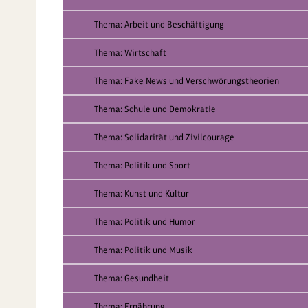
Thema: Arbeit und Beschäftigung
Thema: Wirtschaft
Thema: Fake News und Verschwörungstheorien
Thema: Schule und Demokratie
Thema: Solidarität und Zivilcourage
Thema: Politik und Sport
Thema: Kunst und Kultur
Thema: Politik und Humor
Thema: Politik und Musik
Thema: Gesundheit
Thema: Ernährung