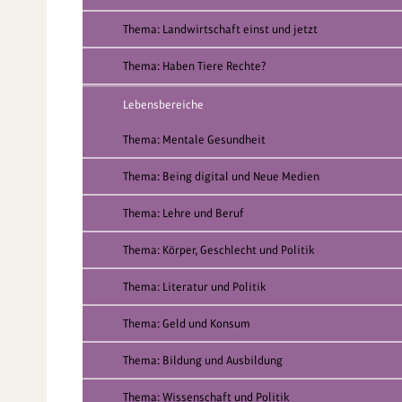
Thema: Landwirtschaft einst und jetzt
Thema: Haben Tiere Rechte?
Lebensbereiche
Thema: Mentale Gesundheit
Thema: Being digital und Neue Medien
Thema: Lehre und Beruf
Thema: Körper, Geschlecht und Politik
Thema: Literatur und Politik
Thema: Geld und Konsum
Thema: Bildung und Ausbildung
Thema: Wissenschaft und Politik