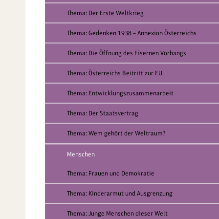
Thema: Der Erste Weltkrieg
Thema: Gedenken 1938 – Annexion Österreichs
Thema: Die Öffnung des Eisernen Vorhangs
Thema: Österreichs Beitritt zur EU
Thema: Entwicklungszusammenarbeit
Thema: Der Staatsvertrag
Thema: Wem gehört der Weltraum?
Menschen
Thema: Frauen und Demokratie
Thema: Kinderarmut und Ausgrenzung
Thema: Junge Menschen dieser Welt