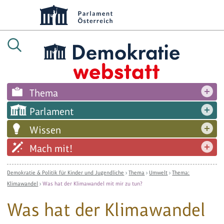
Thema
Parlament
Wissen
Mach mit!
Demokratie & Politik für Kinder und Jugendliche
›
Thema
›
Umwelt
›
Thema:
Klimawandel
›
Was hat der Klimawandel mit mir zu tun?
Was hat der Klimawandel