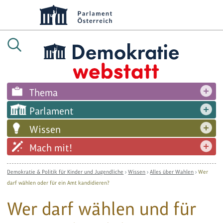
Thema
Parlament
Wissen
Mach mit!
Demokratie & Politik für Kinder und Jugendliche
›
Wissen
›
Alles über Wahlen
›
Wer
darf wählen oder für ein Amt kandidieren?
Wer darf wählen und für