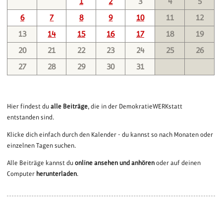
1
2
3
4
5
6
7
8
9
10
11
12
13
14
15
16
17
18
19
20
21
22
23
24
25
26
27
28
29
30
31
Hier findest du
alle Beiträge
, die in der DemokratieWERKstatt
entstanden sind.
Klicke dich einfach durch den Kalender - du kannst so nach Monaten oder
einzelnen Tagen suchen.
Alle Beiträge kannst du
online ansehen und anhören
oder auf deinen
Computer
herunterladen
.