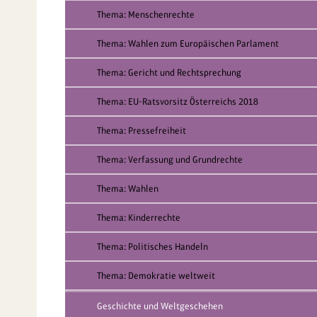
Thema: Menschenrechte
Thema: Wahlen zum Europäischen Parlament
Thema: Gericht und Rechtsprechung
Thema: EU-Ratsvorsitz Österreichs 2018
Thema: Pressefreiheit
Thema: Verfassung und Grundrechte
Thema: Wahlen
Thema: Kinderrechte
Thema: Politisches Handeln
Thema: Demokratie weltweit
Geschichte und Weltgeschehen