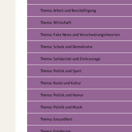
Thema: Arbeit und Beschäftigung
Thema: Wirtschaft
Thema: Fake News und Verschwörungstheorien
Thema: Schule und Demokratie
Thema: Solidarität und Zivilcourage
Thema: Politik und Sport
Thema: Kunst und Kultur
Thema: Politik und Humor
Thema: Politik und Musik
Thema: Gesundheit
Thema: Ernährung