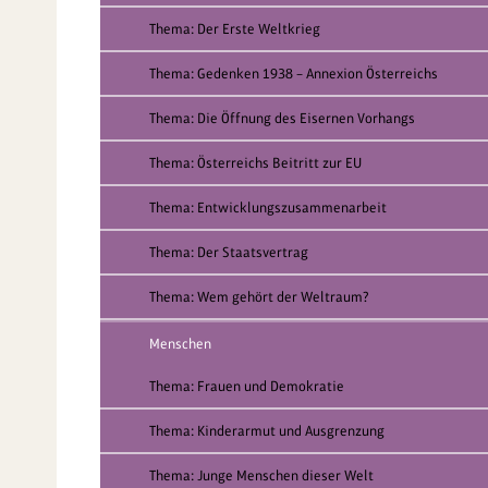
Thema: Der Erste Weltkrieg
Thema: Gedenken 1938 – Annexion Österreichs
Thema: Die Öffnung des Eisernen Vorhangs
Thema: Österreichs Beitritt zur EU
Thema: Entwicklungszusammenarbeit
Thema: Der Staatsvertrag
Thema: Wem gehört der Weltraum?
Menschen
Thema: Frauen und Demokratie
Thema: Kinderarmut und Ausgrenzung
Thema: Junge Menschen dieser Welt