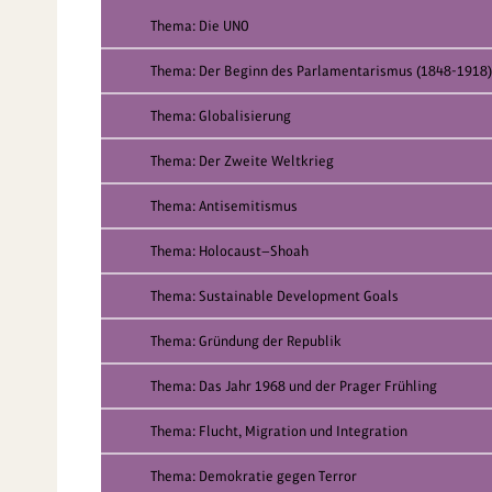
Thema: Die UNO
Thema: Der Beginn des Parlamentarismus (1848-1918)
Thema: Globalisierung
Thema: Der Zweite Weltkrieg
Thema: Antisemitismus
Thema: Holocaust—Shoah
Thema: Sustainable Development Goals
Thema: Gründung der Republik
Thema: Das Jahr 1968 und der Prager Frühling
Thema: Flucht, Migration und Integration
Thema: Demokratie gegen Terror