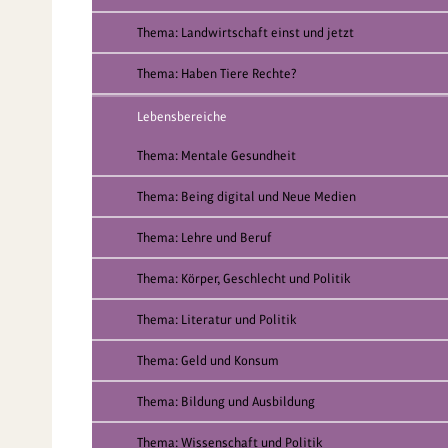
Thema: Landwirtschaft einst und jetzt
Thema: Haben Tiere Rechte?
Lebensbereiche
Thema: Mentale Gesundheit
Thema: Being digital und Neue Medien
Thema: Lehre und Beruf
Thema: Körper, Geschlecht und Politik
Thema: Literatur und Politik
Thema: Geld und Konsum
Thema: Bildung und Ausbildung
Thema: Wissenschaft und Politik