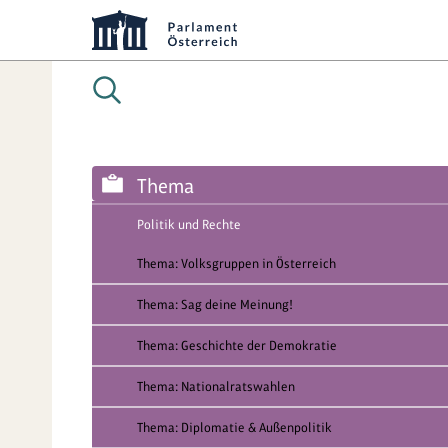
Thema
Politik und Rechte
Thema: Volksgruppen in Österreich
Thema: Sag deine Meinung!
Thema: Geschichte der Demokratie
Thema: Nationalratswahlen
Thema: Diplomatie & Außenpolitik