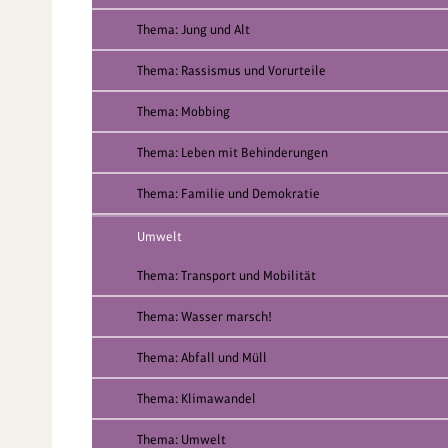
Thema: Jung und Alt
Thema: Rassismus und Vorurteile
Thema: Mobbing
Thema: Leben mit Behinderungen
Thema: Familie und Demokratie
Umwelt
Thema: Transport und Mobilität
Thema: Wasser marsch!
Thema: Abfall und Müll
Thema: Klimawandel
Thema: Umwelt