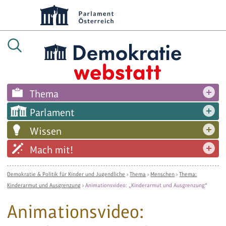
Thema
Parlament
Wissen
Mach mit!
Demokratie & Politik für Kinder und Jugendliche
›
Thema
›
Menschen
›
Thema:
Kinderarmut und Ausgrenzung
›
Animationsvideo: „Kinderarmut und Ausgrenzung“
Animationsvideo: