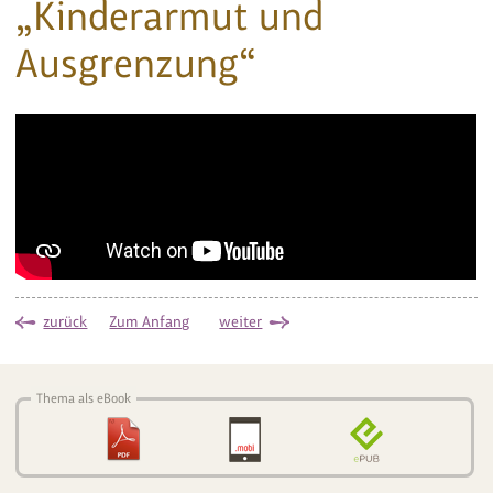
„Kinderarmut und
Ausgrenzung“
zurück
Zum Anfang
weiter
Thema als eBook