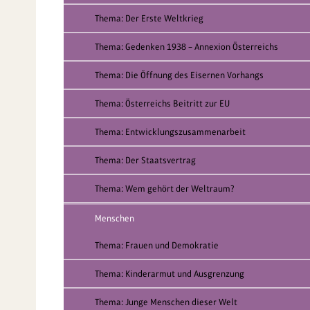
Thema: Der Erste Weltkrieg
Thema: Gedenken 1938 – Annexion Österreichs
Thema: Die Öffnung des Eisernen Vorhangs
Thema: Österreichs Beitritt zur EU
Thema: Entwicklungszusammenarbeit
Thema: Der Staatsvertrag
Thema: Wem gehört der Weltraum?
Menschen
Thema: Frauen und Demokratie
Thema: Kinderarmut und Ausgrenzung
Thema: Junge Menschen dieser Welt