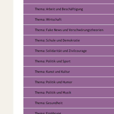
Thema: Arbeit und Beschäftigung
Thema: Wirtschaft
Thema: Fake News und Verschwörungstheorien
Thema: Schule und Demokratie
Thema: Solidarität und Zivilcourage
Thema: Politik und Sport
Thema: Kunst und Kultur
Thema: Politik und Humor
Thema: Politik und Musik
Thema: Gesundheit
Thema: Ernährung