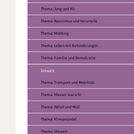
Thema: Jung und Alt
Thema: Rassismus und Vorurteile
Thema: Mobbing
Thema: Leben mit Behinderungen
Thema: Familie und Demokratie
Umwelt
Thema: Transport und Mobilität
Thema: Wasser marsch!
Thema: Abfall und Müll
Thema: Klimawandel
Thema: Umwelt