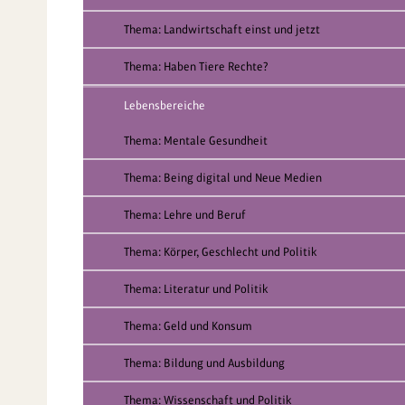
Thema: Landwirtschaft einst und jetzt
Thema: Haben Tiere Rechte?
Lebensbereiche
Thema: Mentale Gesundheit
Thema: Being digital und Neue Medien
Thema: Lehre und Beruf
Thema: Körper, Geschlecht und Politik
Thema: Literatur und Politik
Thema: Geld und Konsum
Thema: Bildung und Ausbildung
Thema: Wissenschaft und Politik