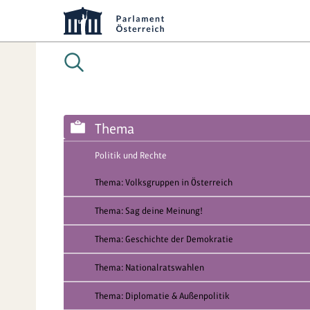
Thema
Politik und Rechte
Thema: Volksgruppen in Österreich
Thema: Sag deine Meinung!
Thema: Geschichte der Demokratie
Thema: Nationalratswahlen
Thema: Diplomatie & Außenpolitik