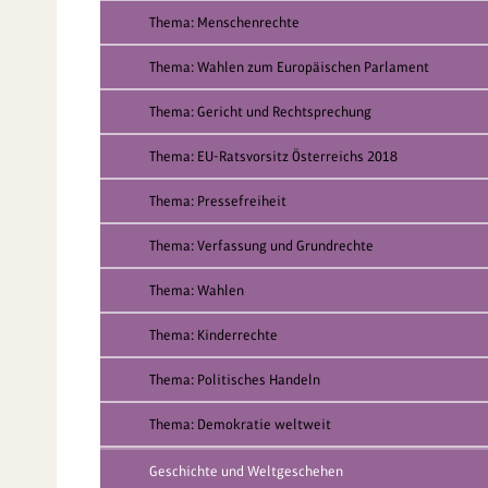
Thema: Menschenrechte
Thema: Wahlen zum Europäischen Parlament
Thema: Gericht und Rechtsprechung
Thema: EU-Ratsvorsitz Österreichs 2018
Thema: Pressefreiheit
Thema: Verfassung und Grundrechte
Thema: Wahlen
Thema: Kinderrechte
Thema: Politisches Handeln
Thema: Demokratie weltweit
Geschichte und Weltgeschehen