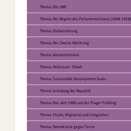
Thema: Die UNO
Thema: Der Beginn des Parlamentarismus (1848-1918)
Thema: Globalisierung
Thema: Der Zweite Weltkrieg
Thema: Antisemitismus
Thema: Holocaust—Shoah
Thema: Sustainable Development Goals
Thema: Gründung der Republik
Thema: Das Jahr 1968 und der Prager Frühling
Thema: Flucht, Migration und Integration
Thema: Demokratie gegen Terror