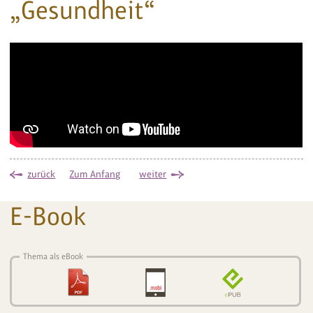
„Gesundheit“
zurück
Zum Anfang
weiter
E-Book
Thema als eBook