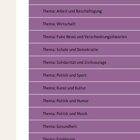
Thema: Arbeit und Beschäftigung
Thema: Wirtschaft
Thema: Fake News und Verschwörungstheorien
Thema: Schule und Demokratie
Thema: Solidarität und Zivilcourage
Thema: Politik und Sport
Thema: Kunst und Kultur
Thema: Politik und Humor
Thema: Politik und Musik
Thema: Gesundheit
Thema: Ernährung