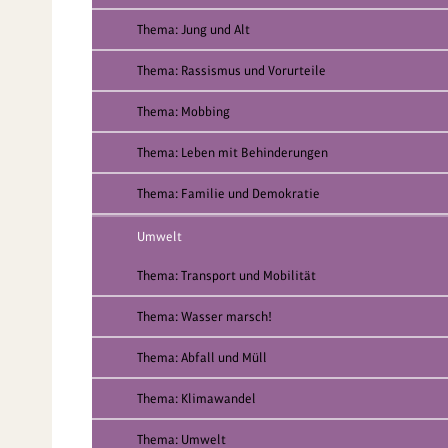
Thema: Jung und Alt
Thema: Rassismus und Vorurteile
Thema: Mobbing
Thema: Leben mit Behinderungen
Thema: Familie und Demokratie
Umwelt
Thema: Transport und Mobilität
Thema: Wasser marsch!
Thema: Abfall und Müll
Thema: Klimawandel
Thema: Umwelt