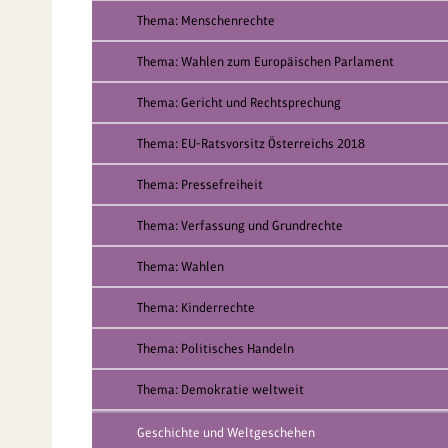
Thema: Menschenrechte
Thema: Wahlen zum Europäischen Parlament
Thema: Gericht und Rechtsprechung
Thema: EU-Ratsvorsitz Österreichs 2018
Thema: Pressefreiheit
Thema: Verfassung und Grundrechte
Thema: Wahlen
Thema: Kinderrechte
Thema: Politisches Handeln
Thema: Demokratie weltweit
Geschichte und Weltgeschehen