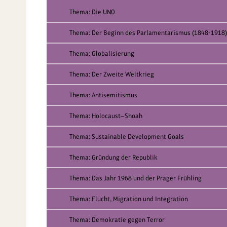
Thema: Die UNO
Thema: Der Beginn des Parlamentarismus (1848-1918)
Thema: Globalisierung
Thema: Der Zweite Weltkrieg
Thema: Antisemitismus
Thema: Holocaust—Shoah
Thema: Sustainable Development Goals
Thema: Gründung der Republik
Thema: Das Jahr 1968 und der Prager Frühling
Thema: Flucht, Migration und Integration
Thema: Demokratie gegen Terror