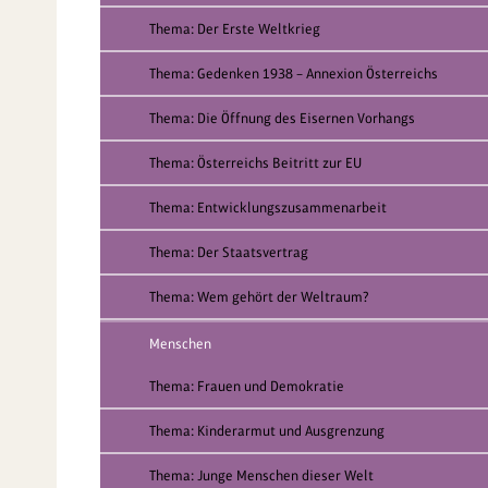
Thema: Der Erste Weltkrieg
Thema: Gedenken 1938 – Annexion Österreichs
Thema: Die Öffnung des Eisernen Vorhangs
Thema: Österreichs Beitritt zur EU
Thema: Entwicklungszusammenarbeit
Thema: Der Staatsvertrag
Thema: Wem gehört der Weltraum?
Menschen
Thema: Frauen und Demokratie
Thema: Kinderarmut und Ausgrenzung
Thema: Junge Menschen dieser Welt