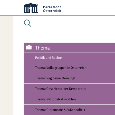
Thema
Politik und Rechte
Thema: Volksgruppen in Österreich
Thema: Sag deine Meinung!
Thema: Geschichte der Demokratie
Thema: Nationalratswahlen
Thema: Diplomatie & Außenpolitik