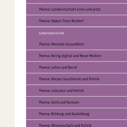
Thema: Landwirtschaft einst und jetzt
Thema: Haben Tiere Rechte?
Lebensbereiche
Thema: Mentale Gesundheit
Thema: Being digital und Neue Medien
Thema: Lehre und Beruf
Thema: Körper, Geschlecht und Politik
Thema: Literatur und Politik
Thema: Geld und Konsum
Thema: Bildung und Ausbildung
Thema: Wissenschaft und Politik