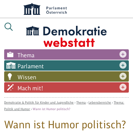
Thema
Parlament
Wissen
Mach mit!
Demokratie & Politik für Kinder und Jugendliche
›
Thema
›
Lebensbereiche
›
Thema:
Politik und Humor
›
Wann ist Humor politisch?
Wann ist Humor politisch?