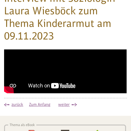
Laura Wiesböck zum
Thema Kinderarmut am
09.11.2023
zurück
Zum Anfang
weiter
Thema als eBook