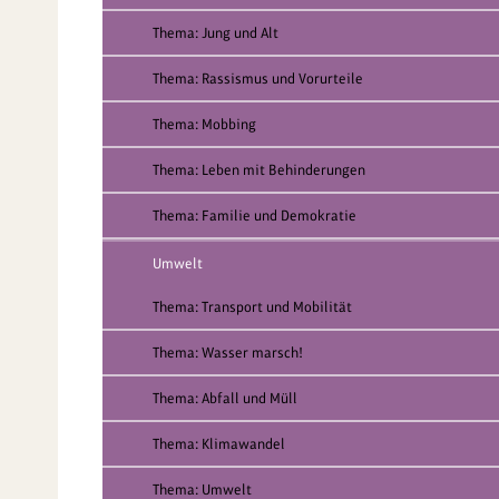
Thema: Jung und Alt
Thema: Rassismus und Vorurteile
Thema: Mobbing
Thema: Leben mit Behinderungen
Thema: Familie und Demokratie
Umwelt
Thema: Transport und Mobilität
Thema: Wasser marsch!
Thema: Abfall und Müll
Thema: Klimawandel
Thema: Umwelt