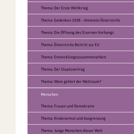
Thema: Der Erste Weltkrieg
Thema: Gedenken 1938 – Annexion Österreichs
Thema: Die Öffnung des Eisernen Vorhangs
Thema: Österreichs Beitritt zur EU
Thema: Entwicklungszusammenarbeit
Thema: Der Staatsvertrag
Thema: Wem gehört der Weltraum?
Menschen
Thema: Frauen und Demokratie
Thema: Kinderarmut und Ausgrenzung
Thema: Junge Menschen dieser Welt