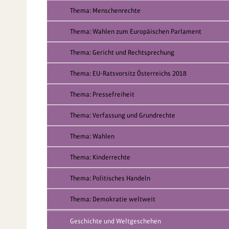
Thema: Menschenrechte
Thema: Wahlen zum Europäischen Parlament
Thema: Gericht und Rechtsprechung
Thema: EU-Ratsvorsitz Österreichs 2018
Thema: Pressefreiheit
Thema: Verfassung und Grundrechte
Thema: Wahlen
Thema: Kinderrechte
Thema: Politisches Handeln
Thema: Demokratie weltweit
Geschichte und Weltgeschehen