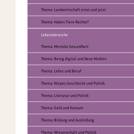
Thema: Landwirtschaft einst und jetzt
Thema: Haben Tiere Rechte?
Lebensbereiche
Thema: Mentale Gesundheit
Thema: Being digital und Neue Medien
Thema: Lehre und Beruf
Thema: Körper, Geschlecht und Politik
Thema: Literatur und Politik
Thema: Geld und Konsum
Thema: Bildung und Ausbildung
Thema: Wissenschaft und Politik