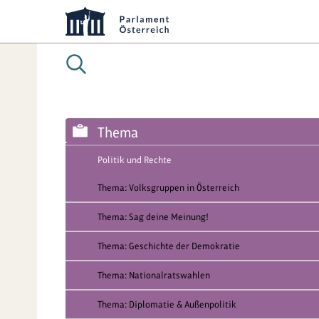
Thema
Politik und Rechte
Thema: Volksgruppen in Österreich
Thema: Sag deine Meinung!
Thema: Geschichte der Demokratie
Thema: Nationalratswahlen
Thema: Diplomatie & Außenpolitik