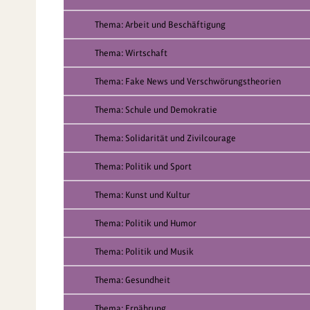
Thema: Arbeit und Beschäftigung
Thema: Wirtschaft
Thema: Fake News und Verschwörungstheorien
Thema: Schule und Demokratie
Thema: Solidarität und Zivilcourage
Thema: Politik und Sport
Thema: Kunst und Kultur
Thema: Politik und Humor
Thema: Politik und Musik
Thema: Gesundheit
Thema: Ernährung