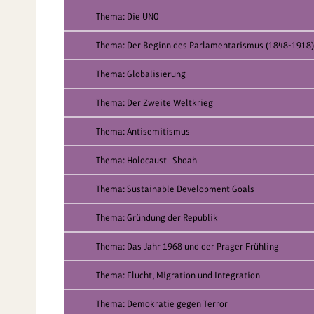
Thema: Die UNO
Thema: Der Beginn des Parlamentarismus (1848-1918)
Thema: Globalisierung
Thema: Der Zweite Weltkrieg
Thema: Antisemitismus
Thema: Holocaust—Shoah
Thema: Sustainable Development Goals
Thema: Gründung der Republik
Thema: Das Jahr 1968 und der Prager Frühling
Thema: Flucht, Migration und Integration
Thema: Demokratie gegen Terror