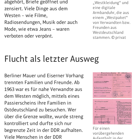
abgehört, Briefe geöffnet und
„Westkleidung“ und
eine digitale
zensiert. Viele Dinge aus dem
Armbanduhr, die aus
Westen – wie Filme,
einem „Westpaket“
Radiosendungen, Musik oder auch
von Verwandten bzw.
Freunden aus
Mode, wie etwa Jeans – waren
Westdeutschland
verboten oder verpönt.
stammen. © privat
Flucht als letzter Ausweg
Berliner Mauer und Eiserner Vorhang
trennten Familien und Freunde. Ab
1963 war es für nahe Verwandte aus
dem Westen möglich, mittels eines
Passierscheins ihre Familien in
Ostdeutschland zu besuchen. Wer
über die Grenze wollte, wurde streng
kontrolliert und durfte sich nur
Für einen
begrenzte Zeit in der DDR aufhalten.
vorübergehenden
Viele Menschen in der DDR
Aufenthalt in der