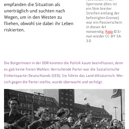
Sperrzone (dies ist
empfanden die Situation als
ein 5km breiter
unerträglich und suchten nach
Streifen entlang der
Wegen, um in den Westen zu
befestigten Grenze)
war ein Passierschein
fliehen, obwohl sie dabei ihr Leben
in dieser Art
riskierten.
notwendig.
Foto
© Er
nun wieder CC-BY-SA-
3.0
Die BürgerInnen in der DDR konnten die Politik kaum beeinflussen, denn
es gab keine freien Wahlen. Herrschende Partei war die Sozialistische
Einheitspartei Deutschlands (SED). Sie führte das Land diktatorisch. Wer
sich gegen die Partei stellte, wurde überwacht und verfolgt.