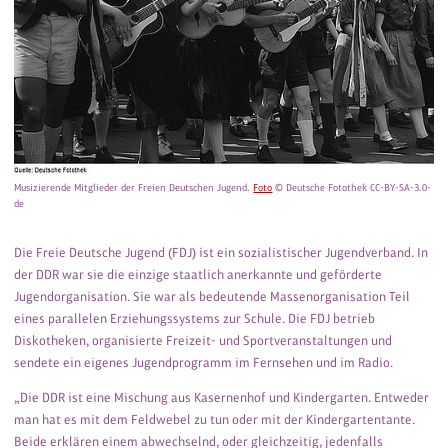
Musizierende Mitglieder der Freien Deutschen Jugend.
Foto
© Deutsche Fotothek CC-BY-SA-3.0-
de
Die Freie Deutsche Jugend (FDJ) ist ein sozialistischer Jugendverband. In
der DDR war sie die einzige staatlich anerkannte und geförderte
Jugendorganisation. Sie war als bedeutende Massenorganisation Teil
eines parallelen Erziehungssystems zur Schule. Die FDJ betrieb
Diskotheken, organisierte Freizeit- und Sportveranstaltungen und
sendete ein eigenes Jugendprogramm im Fernsehen und im Radio.
„Die DDR ist eine Mischung aus Kasernenhof und Kindergarten. Entweder
man hat es mit dem Feldwebel zu tun oder mit der Kindergartentante.
Beide erklären einem abwechselnd, oder gleichzeitig, jedenfalls