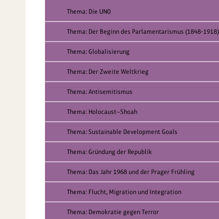
Thema: Die UNO
Thema: Der Beginn des Parlamentarismus (1848-1918)
Thema: Globalisierung
Thema: Der Zweite Weltkrieg
Thema: Antisemitismus
Thema: Holocaust—Shoah
Thema: Sustainable Development Goals
Thema: Gründung der Republik
Thema: Das Jahr 1968 und der Prager Frühling
Thema: Flucht, Migration und Integration
Thema: Demokratie gegen Terror