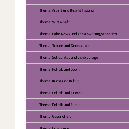
Thema: Arbeit und Beschäftigung
Thema: Wirtschaft
Thema: Fake News und Verschwörungstheorien
Thema: Schule und Demokratie
Thema: Solidarität und Zivilcourage
Thema: Politik und Sport
Thema: Kunst und Kultur
Thema: Politik und Humor
Thema: Politik und Musik
Thema: Gesundheit
Thema: Ernährung