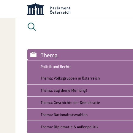
Thema
Politik und Rechte
Thema: Volksgruppen in Österreich
Thema: Sag deine Meinung!
Thema: Geschichte der Demokratie
Thema: Nationalratswahlen
Thema: Diplomatie & Außenpolitik