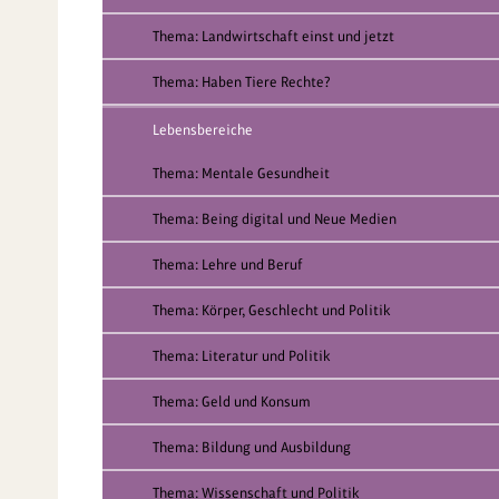
Thema: Landwirtschaft einst und jetzt
Thema: Haben Tiere Rechte?
Lebensbereiche
Thema: Mentale Gesundheit
Thema: Being digital und Neue Medien
Thema: Lehre und Beruf
Thema: Körper, Geschlecht und Politik
Thema: Literatur und Politik
Thema: Geld und Konsum
Thema: Bildung und Ausbildung
Thema: Wissenschaft und Politik