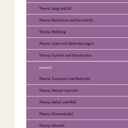
Thema: Jung und Alt
Thema: Rassismus und Vorurteile
Thema: Mobbing
Thema: Leben mit Behinderungen
Thema: Familie und Demokratie
Umwelt
Thema: Transport und Mobilität
Thema: Wasser marsch!
Thema: Abfall und Müll
Thema: Klimawandel
Thema: Umwelt