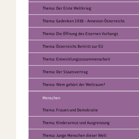
Thema: Der Erste Weltkrieg
Thema: Gedenken 1938 – Annexion Österreichs
Thema: Die Öffnung des Eisernen Vorhangs
Thema: Österreichs Beitritt zur EU
Thema: Entwicklungszusammenarbeit
Thema: Der Staatsvertrag
Thema: Wem gehört der Weltraum?
Menschen
Thema: Frauen und Demokratie
Thema: Kinderarmut und Ausgrenzung
Thema: Junge Menschen dieser Welt