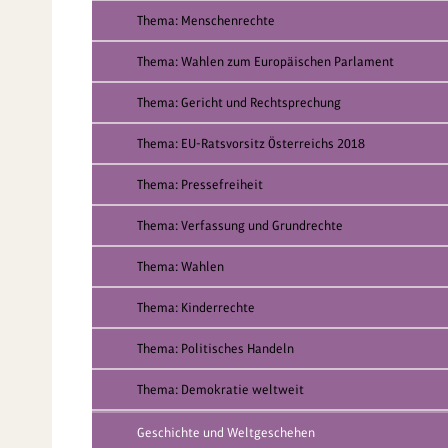
Thema: Menschenrechte
Thema: Wahlen zum Europäischen Parlament
Thema: Gericht und Rechtsprechung
Thema: EU-Ratsvorsitz Österreichs 2018
Thema: Pressefreiheit
Thema: Verfassung und Grundrechte
Thema: Wahlen
Thema: Kinderrechte
Thema: Politisches Handeln
Thema: Demokratie weltweit
Geschichte und Weltgeschehen