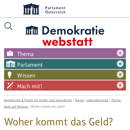
Thema
Parlament
Wissen
Mach mit!
Demokratie & Politik für Kinder und Jugendliche
›
Thema
›
Lebensbereiche
›
Thema:
Geld und Konsum
›
Woher kommt das Geld?
Woher kommt das Geld?