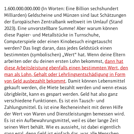
1.600.000.000.000 (In Worten: Eine Billion sechshundert
Milliarden) Geldscheine und Münzen sind laut Schätzungen
der Europäischen Zentralbank weltweit im Umlauf (Stand
2023). Eine unvorstellbare Summe! Aber warum können
diese Papier- und Metallstücke in Turnschuhe,
Computerspiele oder einen Kinobesuch eingetauscht
werden? Das liegt daran, dass jedes Geldstück einen
bestimmten (symbolischen) „Wert“ hat. Wenn deine Eltern
arbeiten oder du deinen ersten Lohn bekommst,
dann hat
diese Arbeitsleistung ebenfalls einen bestimmten Wert, den
man als Lohn, Gehalt oder Lehrlingsentschädigung in Form
von Geld ausbezahlt bekommt
. Damit können Lebensmittel
gekauft werden, die Miete bezahlt werden und wenn etwas
übrigbleibt, kann es gespart werden. Geld hat also ganz
verschiedene Funktionen. Es ist ein Tausch- und
Zahlungsmittel. Es ist eine Recheneinheit mit deren Hilfe
der Wert von Waren und Dienstleistungen bemessen wird.
Es ist ein Aufbewahrungsmittel, weil es über lange Zeit
seinen Wert behält. Wie es aussieht, ist dabei eigentlich
ganz egal, denn Geld ist einfach das, was alle Menschen