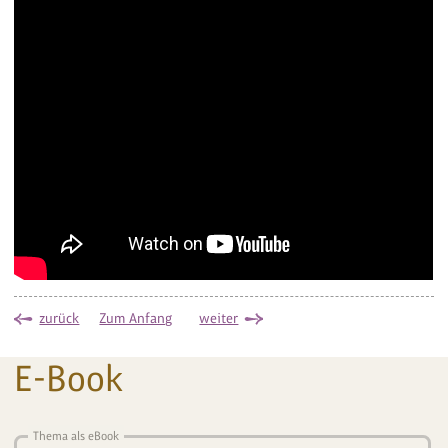
zurück
Zum Anfang
weiter
E-Book
Thema als eBook