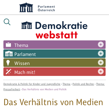
Thema
Parlament
Wissen
Mach mit!
Demokratie & Politik für Kinder und Jugendliche
›
Thema
›
Politik und Rechte
›
Thema:
Pressefreiheit
›
Das Verhältnis von Medien und Politik
Das Verhältnis von Medien